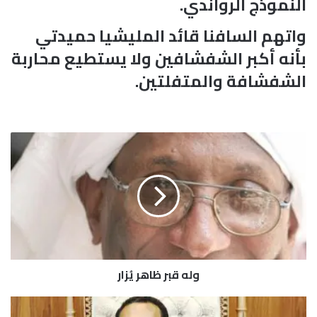
النموذج الرواندي.
واتهم السافنا قائد المليشيا حميدتي
بأنه أكبر الشفشافين ولا يستطيع محاربة
الشفشافة والمتفلتين.
و
ل
ه
ق
ب
ر
ظ
ا
ه
وله قبر ظاهر يُزار
ر
يُ
ز
ر