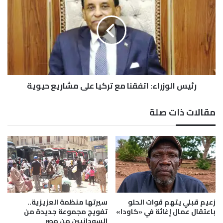
ا
ئ
ر
ي
س
ا
ل
و
ز
ر
رئيس الوزراء: اتفقنا مع تركيا على مشاريع حيوية
ا
ء
:
مقالات ذات صلة
ا
ت
ف
ق
ن
ا
م
ع
ت
زعيم قبلي يتهم قوات الحلو
سيرتها منظمة العزيزية..
ر
باعتقال عمال إغاثة في «كاودا»
تفويج مجموعة جديدة من
السودانيين من مصر
ك