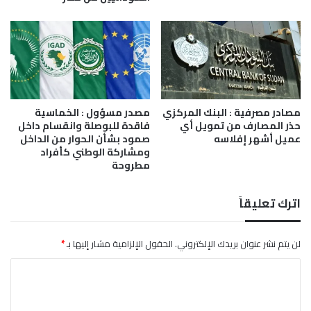
ي
ا
ع
ل
ى
م
ش
مصادر مصرفية : البنك المركزي
مصدر مسؤول : الخماسية
ا
حذر المصارف من تمويل أي
فاقدة للبوصلة وانقسام داخل
ر
عميل أشهر إفلاسه
صمود بشأن الحوار من الداخل
ي
ومشاركة الوطني كأفراد
ع
مطروحة
ح
ي
اترك تعليقاً
و
ي
ة
لن يتم نشر عنوان بريدك الإلكتروني.
الحقول الإلزامية مشار إليها بـ
*
ا
ل
ت