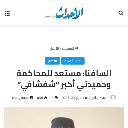
بحث عن
الق
الرئيسية
/
الأخبار
أخبار رئيسية
الأخبار
السافنا: مستعد للمحاكمة
وحميدتي أكبر “شفشافي”
Mazin
آخر تحديث: مايو 22, 2026
0
498
دقيقة واحدة