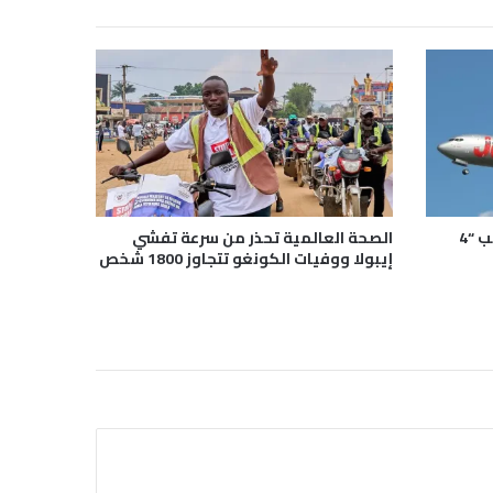
رحلة جوية تتحول إلى كابوس بسبب “4
الصحة العالمية تحذر من سرعة تفشي
إيبولا ووفيات الكونغو تتجاوز 1800 شخص