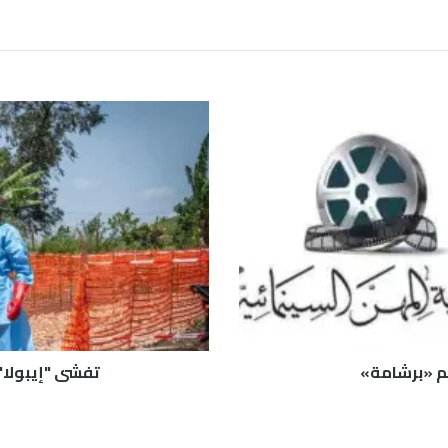
ت
ف
ش
ي
"
إ
ي
ب
و
ل
ا
"
م
يلم «برشامة»
تفشي "إيبولا" مستمر.. و00
س
ت
م
ر