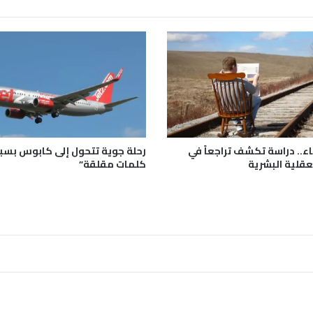
.
.
و
5
0
0
م
ص
ا
ب
اء.. دراسة تكشف تراجعاً في
ف
عقلية البشرية
كلمات مقلقة”
ي
آ
خ
ر
ح
ص
ي
ل
ة