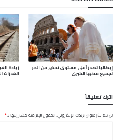
ا
ل
ف
ن
ي
ة
ب
ش
أ
ن
إيطاليا تصدر أعلى مستوى تحذير من الحر
زيادة الغب
ف
لجميع مدنها الكبرى
القدرات ال
ي
ل
م
اترك تعليقاً
«
ب
ر
لن يتم نشر عنوان بريدك الإلكتروني.
الحقول الإلزامية مشار إليها بـ
*
ش
ا
ا
م
ل
ة