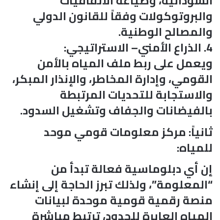
السودانية، وصياغة الاتفاقيات
والبروتوكولات وفقاً للقانون الدولي
والمصالح الوطنية.
4. الذراع الأمني– الاستراتيجي:
ويعمل على ربط ملف المياه بالأمن
القومي، وإدارة المخاطر، والإنذار المبكر،
والاستجابة للتحديات المرتبطة
بالفيضانات والجفاف وتشغيل السدود.
ثانياً: مركز معلومات قومي موحد
للمياه:
إن أي دبلوماسية فعالة تبدأ من
“المعلومة”، ولذلك تبرز الحاجة إلى إنشاء
منصة رقمية قومية موحدة لبيانات
المياه العابرة للحدود، ترتبط مباشرة