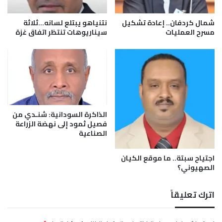
ح
د
شمال كردفان.. إعادة تشكيل
نتنياهو يبتلع لسانه…ثلاثة
ا
مسرح العمليات
سيناريوهات تنتظر اتفاق غزة
ث
2
5
م
ا
ي
و
الذاكرة السودانية: شنـدي من
2
فصيل ثمود إلى نهضة الزراعة
0
الصناعية
2
6
اجتياح سبتة.. ما موقع الكيان
الصهيوني؟
اترك تعليقاً