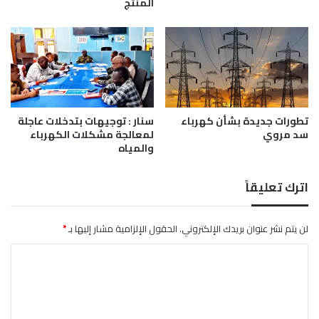
المنتج
م
و
ا
د
ا
ل
ب
ت
تطورات جديدة بشأن كهرباء
سنار : توجيهات بتدخلات عاجلة
ر
سد مروي
لمعالجة مشكلات الكهرباء
و
والمياه
ل
ي
ة
اترك تعليقاً
لن يتم نشر عنوان بريدك الإلكتروني.
الحقول الإلزامية مشار إليها بـ
*
ا
ل
ت
ع