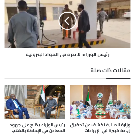
ر
ئ
ي
ي
د
س
ة
ا
ا
ل
ل
و
ا
ز
ح
ر
د
رئيس الوزراء: لا ندرة في المواد البترولية
ا
ا
ء
ث
:
مقالات ذات صلة
2
ل
ي
ا
و
ن
ل
د
ي
ر
و
ة
2
ف
0
ي
2
ا
وزارة المالية تكشف عن تحقيق
رئيس الوزراء يطّلع على جهود
6
ل
زيادة كبيرة في الإيرادات
المعادن في الإحاطة بالذهب