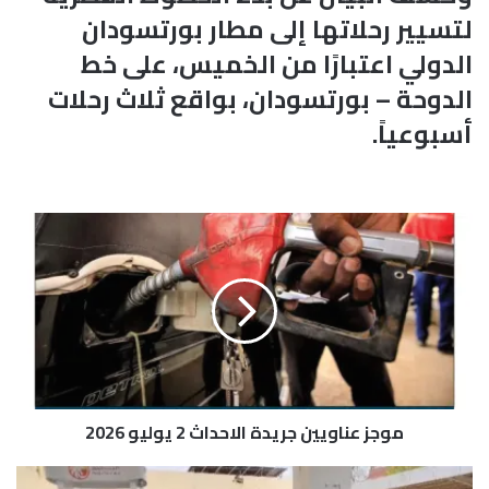
لتسيير رحلاتها إلى مطار بورتسودان
الدولي اعتبارًا من الخميس، على خط
الدوحة – بورتسودان، بواقع ثلاث رحلات
أسبوعياً.
م
و
ج
ز
ع
ن
ا
و
ي
موجز عناويين جريدة الاحداث 2 يوليو 2026
ي
ن
ج
ر