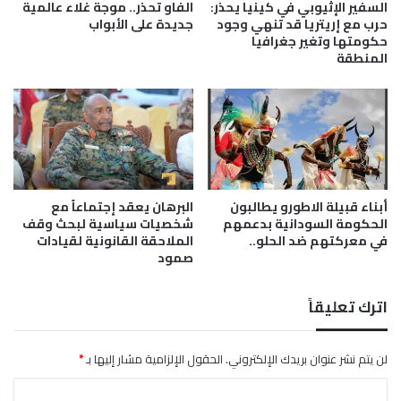
ر
ا
السفير الإثيوبي في كينيا يحذر:
الفاو تحذر.. موجة غلاء عالمية
ه
م
حرب مع إريتريا قد تنهي وجود
جديدة على الأبواب
ا
أ
حكومتها وتغير جغرافيا
المنطقة
د
م
ي
ا
ن
ا
ل
و
ط
ن
أبناء قبيلة الاطورو يطالبون
البرهان يعقد إجتماعاً مع
و
الحكومة السودانية بدعمهم
شخصيات سياسية لبحث وقف
ح
في معركتهم ضد الحلو..
الملاحقة القانونية لقيادات
ص
صمود
ن
ه
ا
اترك تعليقاً
ل
م
لن يتم نشر عنوان بريدك الإلكتروني.
الحقول الإلزامية مشار إليها بـ
*
ن
ي
ا
ع