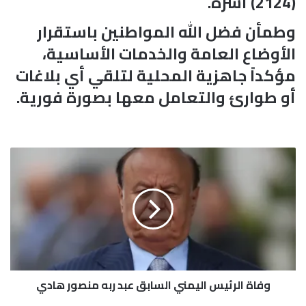
(2124) أسرة.
وطمأن فضل الله المواطنين باستقرار
الأوضاع العامة والخدمات الأساسية،
مؤكداً جاهزية المحلية لتلقي أي بلاغات
أو طوارئ والتعامل معها بصورة فورية.
و
ف
ا
ة
ا
ل
ر
ئ
ي
وفاة الرئيس اليمني السابق عبد ربه منصور هادي
س
ا