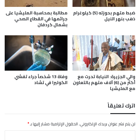
ح
ق
ا
ص
ضبط متهم بحوزته (5) كيلوغرام
مطالبة بمحاسبة المليشيا على
ل
ا
ذهب بنهر النيل
جرائمها في القطاع الصحي
ف
بشمال كردفان
ن
ا
ل
ع
ا
ل
م
ي
والي الجزيرة: النيابة تحرت مع
وفاة 13 شخصاً جراء تفشي
ل
أكثر من (6) آلاف متهم بالتعاون
الكوليرا في تشاد
م
مع المليشيا
ش
غ
ل
اترك تعليقاً
ي
ا
ل
لن يتم نشر عنوان بريدك الإلكتروني.
الحقول الإلزامية مشار إليها بـ
*
م
ا
ي