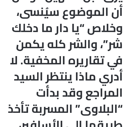
أن الموضوع سيُنسى،
وخلاص “يا دار ما دخلك
شر”، والشر كله يكمن
في تقاريره المخفية. لا
أدري ماذا ينتظر السيد
المراجع وقد بدأت
“البلاوى” المسربة تأخذ
طريقها إلى الأسافير،