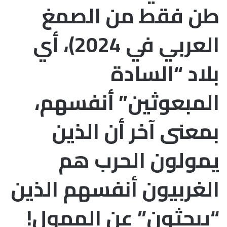
طن فقط من الصمغ
العربي في 2024)، أي
بلاد “السادة
المبعوثين” أنفسهم،
بمعنى آخر أن الذين
يمولون الحرب هم
الغربيون أنفسهم الذين
“يبحثون” عن الممول!