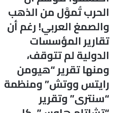
الحرب تُموَّل من الذهب
والصمغ العربي! رغم أن
تقارير المؤسسات
الدولية لم تتوقف،
ومنها تقرير “هيومن
رايتس ووتش” ومنظمة
“سنترى” وتقرير
“تشاتام هاوس”. كل