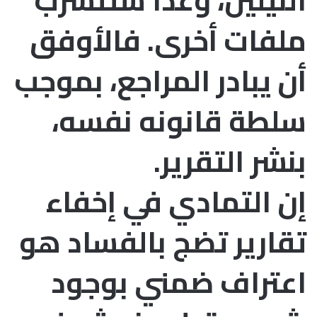
النيلين، وغداً ستتسرب
ملفات أخرى. فالأوفق
أن يبادر المراجع، بموجب
سلطة قانونه نفسه،
بنشر التقرير.
إن التمادي في إخفاء
تقارير تضج بالفساد هو
اعتراف ضمني بوجود