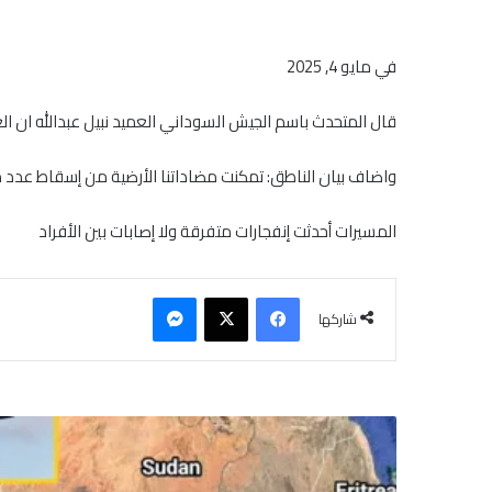
في مايو 4, 2025
قال المتحدث باسم الجيش السوداني العميد نبيل عبدالله ان ا
واضاف بيان الناطق: تمكنت مضاداتنا الأرضية من إسقاط عدد 
المسيرات أحدثت إنفجارات متفرقة ولا إصابات بين الأفراد
فيسبوك
‫X
ماسنجر
شاركها
ا
ل
إ