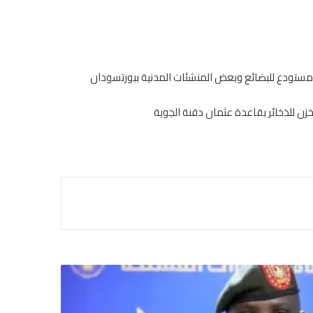
 ومستودع للبضائع وبعض المنشئات المدنية ببورتسودان
ن للذخائر بقاعدة عثمان دقنة الجوية