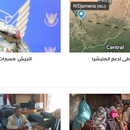
ي
ش
:
م
س
ي
ر
ا
ت
ت
وسطى لدعم المليشيا
الجيش: مسيرات 
س
ت
ه
د
ف
ق
ا
ع
د
ة
ع
ث