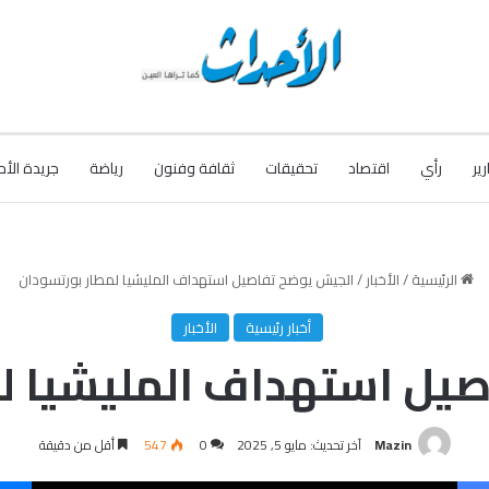
رير
رأي
اقتصاد
تحقيقات
ثقافة وفنون
رياضة
جريدة الأح
الرئيسية
/
الأخبار
/
الجيش يوضح تفاصيل استهداف المليشيا لمطار بورتسودان
أخبار رئيسية
الأخبار
يل استهداف المليشيا ل
Mazin
آخر تحديث: مايو 5, 2025
0
547
أقل من دقيقة
فيسبوك
‫X