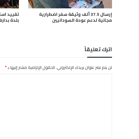
ر
ي
إرسال 37.5 ألف وثيقة سفر اضطرارية
تقييد است
ق
مجانية لدعم عودة السودانيين
بلدة بدارف
ي
ا
ا
ل
اترك تعليقاً
و
س
ط
لن يتم نشر عنوان بريدك الإلكتروني.
الحقول الإلزامية مشار إليها بـ
*
ى
ل
ا
د
ل
ع
م
ت
ا
ع
ل
ل
م
ل
ي
ي
ق
ش