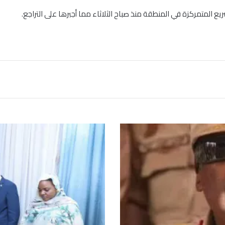
المتمركزة في المنطقة منذ صباح الثلاثاء مما أجبرها على التراجع.
ا
ل
و
ز
ر
ا
ء
ا
ل
ج