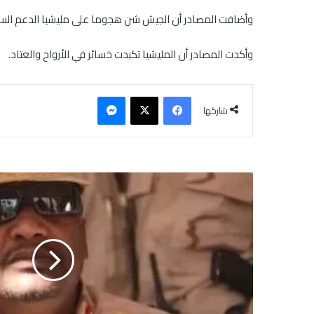
وأضافت المصادر أن الجيش شن هجوما على مليشيا الدعم السريع 
وأكدت المصادر أن المليشيا تكبدت خسائر في الأرواح والعتاد.
فيسبوك
‫X
ماسنجر
شاركها
ت
ع
ر
ض
ع
ب
د
ا
ل
ر