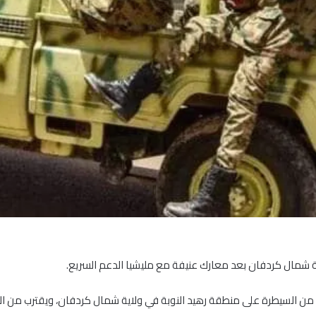
ية شمال كردفان بعد معارك عنيفة مع مليشيا الدعم السريع.
 من السيطرة على منطقة رهيد النوبة في ولاية شمال كردفان، ويقترب من ال