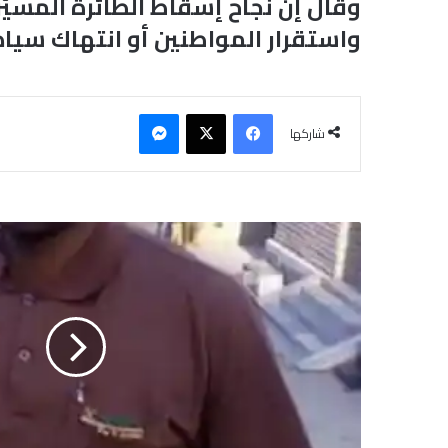
وقال إن نجاح إسقاط الطائرة المسي
واستقرار المواطنين أو انتهاك سيادة 
فيسبوك
‫X
ماسنجر
شاركها
ش
م
ا
ل
ا
ل
س
و
د
ا
ن