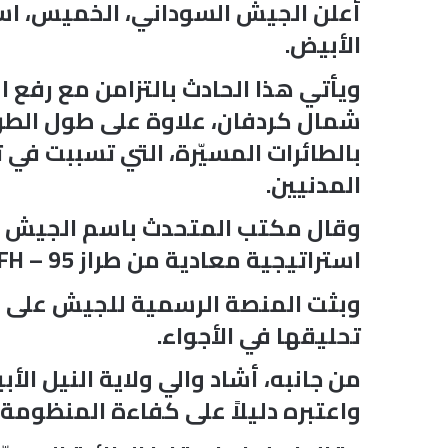
أعلن الجيش السوداني، الخميس، اسقا
الأبيض.
ويأتي هذا الحادث بالتزامن مع رفع
شمال كردفان، علاوة على طول الطر
بالطائرات المسيّرة، التي تسببت ف
المدنيين.
وقال مكتب المتحدث باسم الجيش في
استراتيجية معادية من طراز FH – 95 في سماء مدينة تندلتى بولاية النيل الأبيض”.
وبثت المنصة الرسمية للجيش على ال
تحليقها في الأجواء.
من جانبه، أشاد والي ولاية النيل ال
واعتبره دليلاً على كفاءة المنظومة 