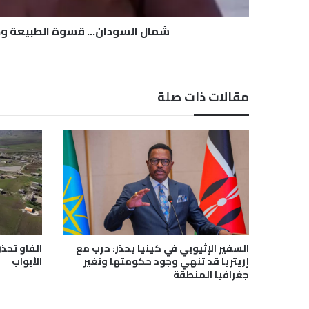
…
ق
شمال السودان… قسوة الطبيعة وج
س
و
ة
ا
مقالات ذات صلة
ل
ط
ب
ي
ع
ة
و
ج
م
ا
ل
السفير الإثيوبي في كينيا يحذر: حرب مع
الفاو تحذر
ا
إريتريا قد تنهي وجود حكومتها وتغير
الأبواب
ل
جغرافيا المنطقة
إ
ن