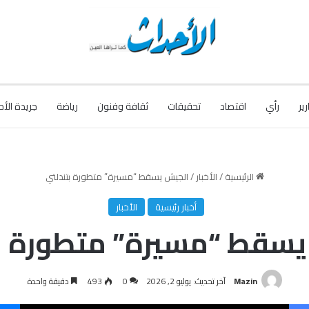
رير
رأي
اقتصاد
تحقيقات
ثقافة وفنون
رياضة
جريدة الأح
الرئيسية
/
الأخبار
/
الجيش يسقط “مسيرة” متطورة بتندلتي
أخبار رئيسية
الأخبار
يسقط “مسيرة” متطورة بت
Mazin
آخر تحديث: يوليو 2, 2026
0
493
دقيقة واحدة
فيسبوك
‫X