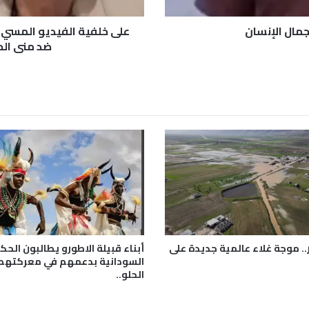
ي
د
مال الإنسان
على خلفية الفيديو المسيء 
ي
ضد منى الح
و
ا
ل
م
س
ي
ء
ل
ل
م
ر
أ
ة
ا
.. موجة غلاء عالمية جديدة على
أبناء قبيلة الاطورو يطالبون الح
ل
السودانية بدعمهم في معركتهم
س
الحلو..
و
د