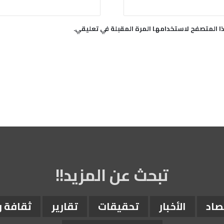
م
ت
ب
ا المتصفح لاستخدامها المرة المقبلة في تعليقي.
ب
ل
ا
غ
ض
د
م
ن
ى
ا
ل
ح
ل
تبحث عن المزيد!!
و
ا
ن
ي
صاد
الأخبار
تحقيقات
تقارير
ثقافة 
و
أ