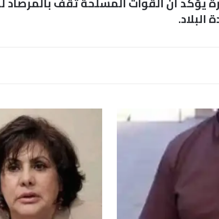
ّرة يؤكد أن القوات المسلحة تقف بالمرصاد
البلاد.
ع
ل
ى
خ
ل
ف
ي
ة
ا
ل
ف