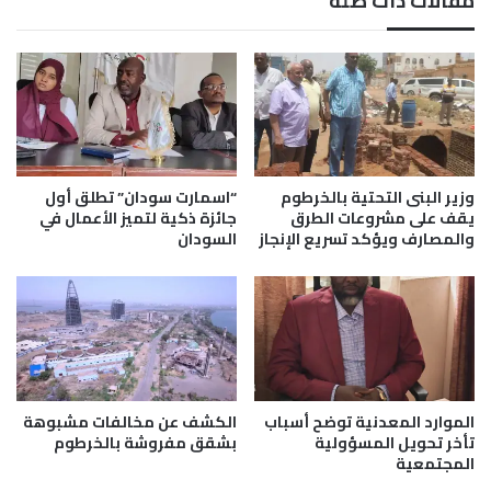
مقالات ذات صلة
ا
ل
ل
م
م
ص
ي
ر
ل
ي
ل
م
ه
ق
و
ا
ا
ب
وزير البنى التحتية بالخرطوم
“اسمارت سودان” تطلق أول
ت
ل
يقف على مشروعات الطرق
جائزة ذكية لتميز الأعمال في
ف
والمصارف ويؤكد تسريع الإنجاز
السودان
ا
ا
ل
ل
س
م
و
ح
د
م
ا
و
ن
ل
ي
الموارد المعدنية توضح أسباب
الكشف عن مخالفات مشبوهة
ة
تأخر تحويل المسؤولية
بشقق مفروشة بالخرطوم
المجتمعية