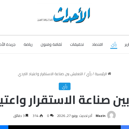
رير
رأي
اقتصاد
تحقيقات
ثقافة وفنون
رياضة
جريدة الأح
الرئيسية
/
رأي
/
التعايش بين صناعة الاستقرار واعتياد التردي
رأي
ين صناعة الاستقرار واعتيا
Mazin
آخر تحديث: يونيو 27, 2026
0
314
3 دقائق
فيسبوك
‫X