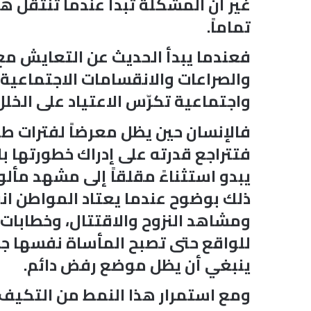
غير أن المشكلة تبدأ عندما تنتقل 
تماماً.
فعندما يبدأ الحديث عن التعايش مع ا
والصراعات والانقسامات الاجتماعية،
واجتماعية تكرّس الاعتياد على الخلل
فالإنسان حين يظل معرضاً لفترات طو
فتتراجع قدرته على إدراك خطورتها با
يبدو استثناءً مقلقاً إلى مشهد مألو
ذلك بوضوح عندما يعتاد المواطن انق
ومشاهد النزوح والاقتتال، وخطابات ا
للواقع حتى تصبح المأساة نفسها جزءا
ينبغي أن يظل موضع رفض دائم.
ومع استمرار هذا النمط من التكيف تت