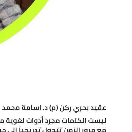
عقيد بحري ركن (م) د. اسامة محمد ع
ليست الكلمات مجرد أدوات لغوية محا
مع مرور الزمن تتحول تدريجياً إلى