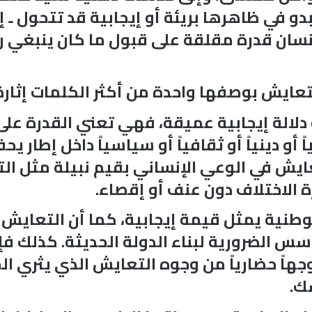
دو في ظاهرها بريئة أو إيجابية قد تتحول ـ إ
الإنسان قدرة مقلقة على قبول ما كان ينبغي 
تعايش بوصفها واحدة من أكثر الكلمات إثارة 
الة إيجابية عميقة، فهي تعني القدرة على ال
أو دينياً أو ثقافياً أو سياسياً داخل إطار ي
ايش في الوعي الإنساني بقيم نبيلة مثل التسا
 الاختلاف دون عنف أو إقصاء.
طنية يمثل قيمة إيجابية، كما أن التعايش 
 الضرورية لبناء الدولة الحديثة. كذلك فإن 
جهاً حضارياً من وجوه التعايش الذي يثري ال
ك.