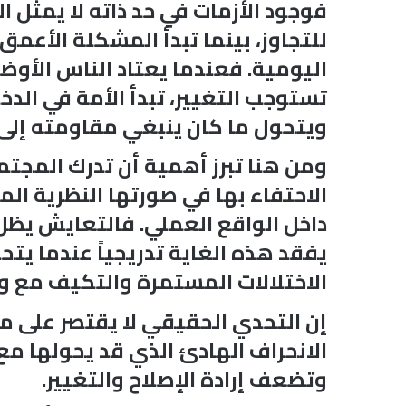
فوجود الأزمات في حد ذاته لا يمثل ال
للتجاوز، بينما تبدأ المشكلة الأعمق 
اليومية. فعندما يعتاد الناس الأوضا
تستوجب التغيير، تبدأ الأمة في الدخو
ويتحول ما كان ينبغي مقاومته إلى 
ومن هنا تبرز أهمية أن تدرك المجت
الاحتفاء بها في صورتها النظرية الم
داخل الواقع العملي. فالتعايش يظل ق
يفقد هذه الغاية تدريجياً عندما يت
الاختلالات المستمرة والتكيف مع 
إن التحدي الحقيقي لا يقتصر على مقا
الانحراف الهادئ الذي قد يحولها مع 
وتضعف إرادة الإصلاح والتغيير.