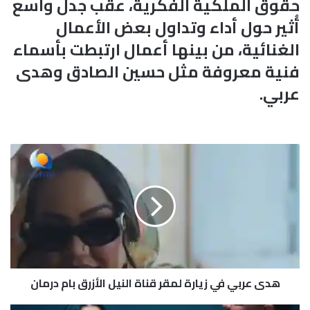
حقوق الملكية الفكرية، عقب جدل واسع
أُثير حول أداء وتداول بعض الأعمال
الغنائية، من بينها أعمال ارتبطت بأسماء
فنية معروفة مثل حسين الصادق وهدى
عربي.
ه
د
ى
ع
ر
ب
ي
ف
ي
هدى عربي في زيارة لمقر قناة النيل الأزرق بام درمان
ز
ي