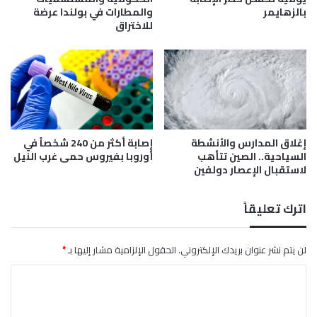
ب
بالزهايمر
والمطارات في بولندا عرضة
و
للاختراق
ا
ب
م
ا
د
)
ر
م
ا
ن
إغلاق المدارس والأنشطة
إصابة أكثر من 240 شخصاً في
السياحية.. الصين تتأهب
أوروبا بفيروس حمى غرب النيل
لاستقبال الإعصار دولفين
اترك تعليقاً
لن يتم نشر عنوان بريدك الإلكتروني.
الحقول الإلزامية مشار إليها بـ
*
ا
ل