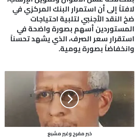
لافتاً إلى أن استمرار البنك المركزي في
ضخ النقد الأجنبي لتلبية احتياجات
المستوردين أسهم بصورة واضحة في
استقرار سعر الصرف، الذي يشهد تحسناً
وانخفاضاً بصورة يومية.
خ
ب
ر
م
ف
ر
ح
و
غ
خبر مفرح وغير مشبع
ي