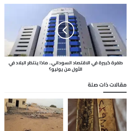
ر
م
ط
ش
ف
ب
ر
ع
ة
ك
ب
ي
ر
ة
طفرة كبيرة في الاقتصاد السوداني.. ماذا ينتظر البلاد في
ف
ي
الأول من يوليو؟
ا
ل
مقالات ذات صلة
ا
ق
ت
ص
ا
د
ا
ل