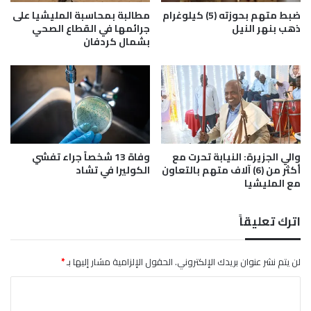
س
ضبط متهم بحوزته (5) كيلوغرام
مطالبة بمحاسبة المليشيا على
و
ذهب بنهر النيل
جرائمها في القطاع الصحي
د
بشمال كردفان
ا
ن
ي
.
.
م
ا
والي الجزيرة: النيابة تحرت مع
وفاة 13 شخصاً جراء تفشي
ذ
أكثر من (6) آلاف متهم بالتعاون
الكوليرا في تشاد
ا
مع المليشيا
ي
ن
ت
اترك تعليقاً
ظ
ر
ا
لن يتم نشر عنوان بريدك الإلكتروني.
الحقول الإلزامية مشار إليها بـ
*
ل
ا
ب
ل
ل