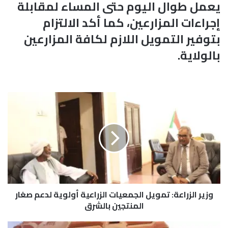
يعمل طوال اليوم حتى المساء لمقابلة
إجراءات المزارعين، كما أكد الالتزام
بتوفير التمويل اللازم لكافة المزارعين
بالولاية.
و
ز
ي
ر
ا
ل
ز
ر
ا
وزير الزراعة: تمويل الجمعيات الزراعية أولوية لدعم صغار
ع
ة
المنتجين بالشرق
:
ت
ح