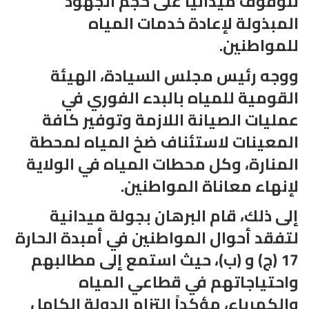
للوقوف ميدانياً على حجم الجهود
المبذولة لإعادة خدمات المياه
للمواطنين.
​ووجه رئيس مجلس السيادة، الهيئة
القومية للمياه بالبدء الفوري في
عمليات الصيانة اللازمة وتوفير كافة
المعينات لاستئناف ضخ المياه لمحطة
المنارة، وكل محطات المياه في الولاية
لإنهاء معاناة المواطنين.
إلى ذلك، قام البرهان بجولة ميدانية
لتفقد أحوال المواطنين في أمبدة الحارة
17 (ج) و (ب)، حيث استمع إلى مطالبهم
واحتياجاتهم في قطاعي المياه
والكهرباء، مؤكداً التزام الدولة الكامل