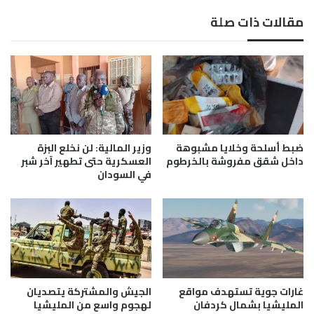
ا
ط
مقالات ذات صلة
ت
ل
ا
ق
ل
"
م
ا
ه
ل
ا
م
ج
ح
ر
ف
ي
ظ
ضبط أسلحة وخلايا مشبوهة
وزير المالية: لن نخلع البزة
ن
ة
داخل شقق مفروشة بالخرطوم
العسكرية حتى تطهير آخر شبر
ف
ا
في السودان
ي
ل
ص
خ
ح
ض
ر
ر
ا
ا
ء
ء
ل
"
ي
غارات جوية تستهدف مواقع
الجيش والمشتركة يتصديان
ل
المليشيا بشمال كردفان
لهجوم واسع من المليشيا
ب
ت