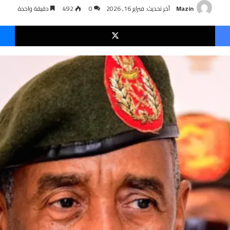
Mazin
آخر تحديث: فبراير 16, 2026
0
492
دقيقة واحدة
فيسبوك
‫X