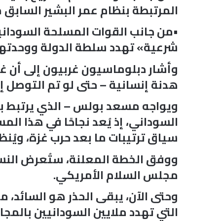
المرتبطة بنظام عمر البشير الساب
•من جانب القوات المسلحة السوداني
شرعية» تهدد سلطة الدولة ووحدتها
وأشار دبلوماسيون غربيون إلى أن غيا
هدنة إنسانية – حتى لو تم التوصل 
ويواجه مسعد بولس – الذي يرتبط بع
السوداني، إذ يُعد نجاحًا في هذا الم
سياق ترتيبات ما بعد حرب غزة، ويُنظ
ووفق الخطة المعلنة، ستُعرض النسخة 
مجلس السلام الأمريكي.
وحتى الآن، يبقى الحذر هو السائد، م
التي تهدد ملايين السودانيين بالمجاع