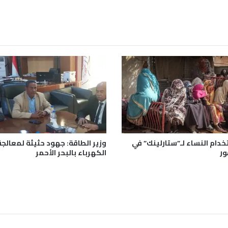
و
ا
ق
ف
ق
ط
ر
ا
ل
د
ا
ع
م
ة
خدام النساء لـ”ستارلينك” في
وزير الطاقة: جهود حثيثة لمعالجة
ل
ور
الكهرباء بالبحر الأحمر
ل
س
و
د
ا
ن
ف