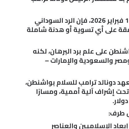
وبحسب معلومات حصلت عليها مجلة «أفريكا إنتليجنس» ونشرتها اليوم الأحد 16 فبراير 2026، فإن الرد السوداني
ة على أي تسوية أو هدنة شاملة
شنطن على علم برد البرهان، لكنه
ومصر والسعودية والإمارات –
يمت في معهد دونالد ترامب للسلام بواشنطن،
حت إشراف آلية أممية، ومسارًا
ل طرف:
بعاد الإسلاميين والعناصر