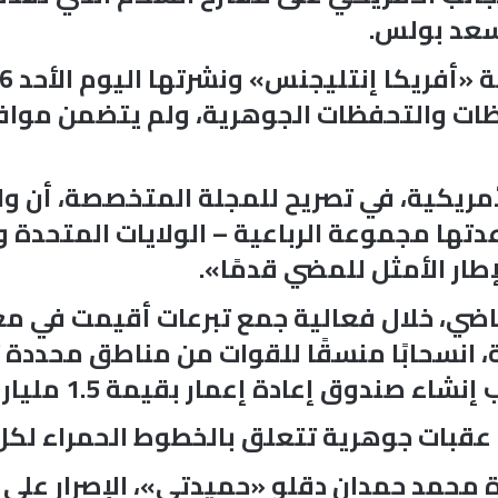
سعد بولس.
ت والتحفظات الجوهرية، ولم يتضمن موافق
أمريكية، في تصريح للمجلة المتخصصة، أن وا
دتها مجموعة الرباعية – الولايات المتحدة 
طار الأمثل للمضي قدمًا».
 أعلن في 3 فبراير الماضي، خلال فعالية جمع تبرعات أق
انسحابًا منسقًا للقوات من مناطق محددة ت
ندوق إعادة إعمار بقيمة 1.5 مليار دولار.
 عقبات جوهرية تتعلق بالخطوط الحمراء لك
 محمد حمدان دقلو «حميدتي»، الإصرار على إ