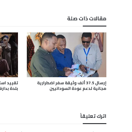
ل
أ
ج
مقالات ذات صلة
ن
ب
ي
ة
ت
ت
م
س
ك
ب
ا
إرسال 37.5 ألف وثيقة سفر اضطرارية
تقييد است
ل
مجانية لدعم عودة السودانيين
بلدة بدارف
ا
ر
ت
ف
اترك تعليقاً
ا
ع