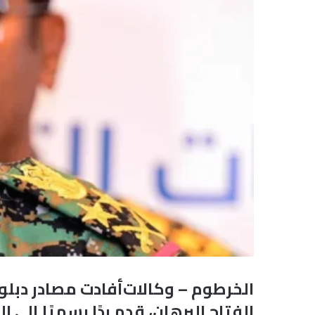
الخرطوم – وكالات أفادت مصادر دبلو
الفتاح البرهان، قدم ردًا رسميًا إل