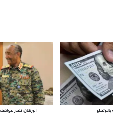
ا
ل
ب
ر
ه
ا
ن
:
ن
ق
د
ر
م
الارتفاع
البرهان: نقدر مواقف