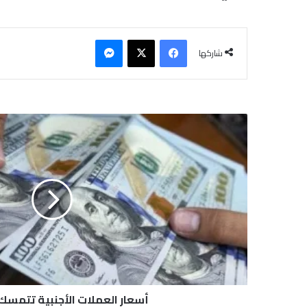
فيسبوك
‫X
ماسنجر
شاركها
أ
س
ع
ا
ر
ا
ل
ع
م
ل
ا
ت
ا
أسعار العملات الأجنبية تتمسك ب