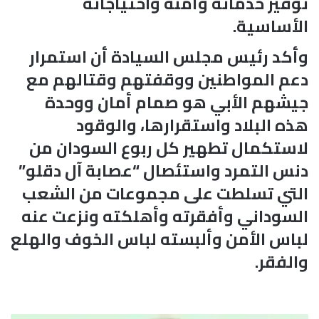
توفير خدماته وأمنه واحتياجاته
الأساسية.
وأكد رئيس مجلس السيادة أن استمرار
دعم المواطنين ووقفتهم وقتالهم مع
جيشهم الأبي هو صمام أمان ووحدة
هذه البلاد واستقرارها، والوقود
لاستكمال تطهير كل ربوع السودان من
دنس التمرد واستئصال “عصابة آل دقلو”
التي تسلطت على مجموعات من الشعب
السوداني وأفقرته وأهلكته ونزعت عنه
لباس الأمن وألبسته لباس الخوف والهلع
والفقر.