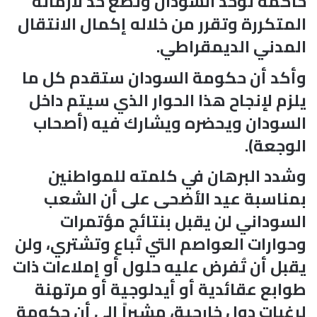
حاكمة توحد السودان وتضع حد لأزماته
المتكررة وتقرر من خلاله إكمال الانتقال
المدني الديمقراطي.
وأكد أن حكومة السودان ستقدم كل ما
يلزم لإنجاح هذا الحوار الذي سيتم داخل
السودان ويحضره ويشارك فيه (أصحاب
الوجعة).
وشدد البرهان في كلمته للمواطنين
بمناسبة عيد الأضحى على أن الشعب
السوداني لن يقبل بنتائج مؤتمرات
وحوارات العواصم التي تُباع وتشتري، ولن
يقبل أن تُفرض عليه حلول أو إملاءات ذات
طوابع عقائدية أو أيدلوجية أو مرتهنة
لرغبات دول خارجية، مشيراً إلى أن حكومة