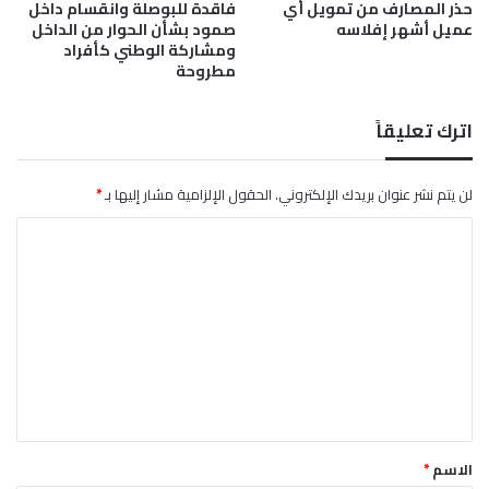
حذر المصارف من تمويل أي
فاقدة للبوصلة وانقسام داخل
ن
أ
عميل أشهر إفلاسه
صمود بشأن الحوار من الداخل
ا
ز
ومشاركة الوطني كأفراد
ص
ر
مطروحة
ب
ق
اترك تعليقاً
لن يتم نشر عنوان بريدك الإلكتروني.
الحقول الإلزامية مشار إليها بـ
*
ا
ل
ت
ع
ل
ي
ق
*
الاسم
*