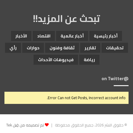
تبحث عن المزيد!!
أخبار رئيسية
أخبار عالمية
اقتصاد
الأخبار
تحقيقات
تقارير
ثقافة وفنون
حوارات
رأي
رياضة
فيديوهات الأحداث
@on Twitter
Error Can not Get Posts, Incorrect account info.
© حقوق النشر 2026، جميع الحقوق محفوظة |
تم تصميمه من قِبل Tek