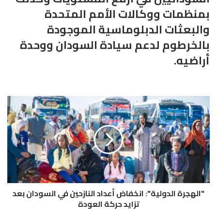
بمنظمات ووكالات الأمم المتحدة
والبعثات الدبلوماسية الموجودة
بالخرطوم لدعم سيادة السودان ووحدة
أراضيه.
"
ا
ل
ه
ج
ر
ة
ا
ل
"الهجرة الدولية": انخفاض أعداد النازحين في السودان بعد
د
و
تزايد حركة العودة
ل