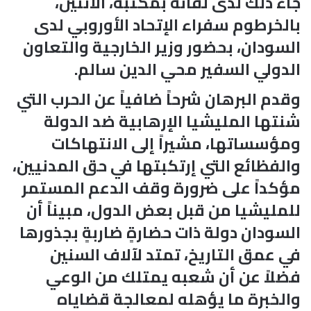
جاء ذلك لدى لقائه بمكتبه، الاثنين،
بالخرطوم سفراء الإتحاد الأوروبي لدى
السودان، بحضور وزير الخارجية والتعاون
الدولي السفير محي الدين سالم.
وقدم البرهان شرحاً ضافياً عن الحرب التي
شنتها المليشيا الإرهابية ضد الدولة
ومؤسساتها، مشيراً إلى الانتهاكات
والفظائع التي إرتكبتها في حق المدنيين،
مؤكداً على ضرورة وقف الدعم المستمر
للمليشيا من قبل بعض الدول، مبيناً أن
السودان دولة ذات حضارةٍ ضاربةٍ بجذورها
في عمق التاريخ، تمتد لآلاف السنين
فضلاً عن أن شعبه يمتلك من الوعي
والخبرة ما يؤهله لمعالجة قضاياه