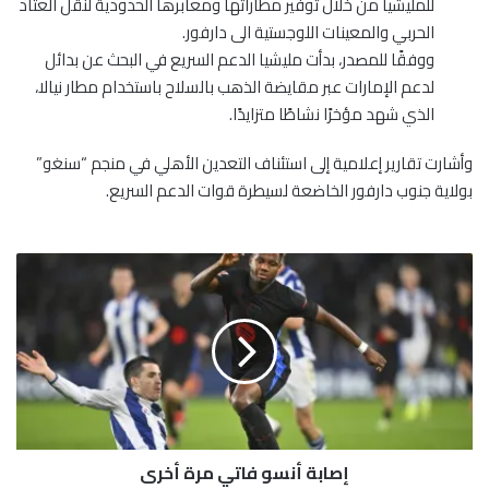
للمليشيا من خلال توفير مطاراتها ومعابرها الحدودية لنقل العتاد
الحربي والمعينات اللوجستية الى دارفور.
ووفقًا للمصدر، بدأت مليشيا الدعم السريع في البحث عن بدائل
لدعم الإمارات عبر مقايضة الذهب بالسلاح باستخدام مطار نيالا،
الذي شهد مؤخرًا نشاطًا متزايدًا.
وأشارت تقارير إعلامية إلى استئناف التعدين الأهلي في منجم “سنغو”
بولاية جنوب دارفور الخاضعة لسيطرة قوات الدعم السريع.
إ
ص
ا
ب
ة
أ
ن
س
و
إصابة أنسو فاتي مرة أخرى
ف