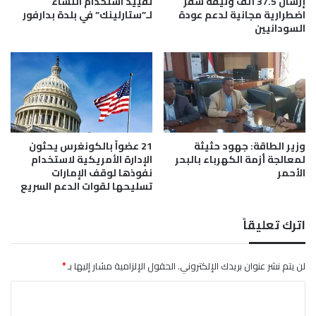
إرسال 37.5 ألف وثيقة سفر
تقييد استخدام النساء
اضطرارية مجانية لدعم عودة
لـ”ستارلينك” في بلدة بدارفور
السودانيين
وزير الطاقة: جهود حثيثة
21 عضواً بالكونغرس يحثون
لمعالجة أزمة الكهرباء بالبحر
الإدارة الأمريكية لاستخدام
الأحمر
نفوذها لوقف الإمارات
تسليحها لقوات الدعم السريع
اترك تعليقاً
لن يتم نشر عنوان بريدك الإلكتروني.
الحقول الإلزامية مشار إليها بـ
*
ا
ل