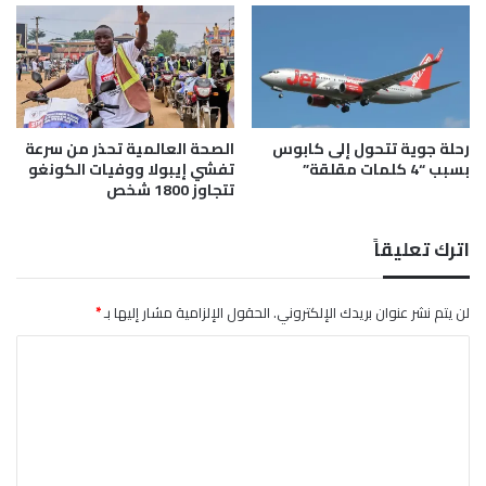
ب
و
ا
د
ل
ا
ع
ن
س
ي
ل
ة
رحلة جوية تتحول إلى كابوس
الصحة العالمية تحذر من سرعة
»
2
بسبب “4 كلمات مقلقة”
تفشي إيبولا ووفيات الكونغو
4
تتجاوز 1800 شخص
اترك تعليقاً
لن يتم نشر عنوان بريدك الإلكتروني.
الحقول الإلزامية مشار إليها بـ
*
ا
ل
ت
ع
ل