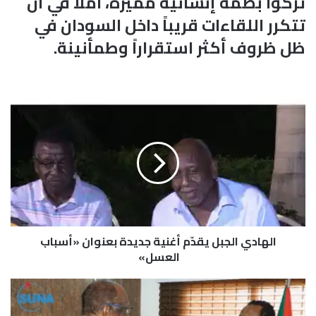
تركوا بصمة إنسانية مميزة، آملا في أن
تتكرر اللقاءات قريباً داخل السودان في
ظل ظروف أكثر استقراراً وطمأنينة.
ا
ل
ه
ا
د
ي
ا
ل
ج
الهادي الجبل يقدّم أغنية جديدة بعنوان «أسباب
ب
ل
العسل»
ي
ق
و
دّ
ج
م
د