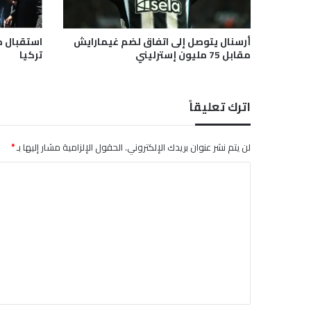
إ
ل
ى
أرسنال يتوصل إلى اتفاق لضم غيمارايش
استقبال 
ا
مقابل 75 مليون إسترليني
تركيا
ل
ف
و
اترك تعليقاً
ز
ع
ل
لن يتم نشر عنوان بريدك الإلكتروني.
الحقول الإلزامية مشار إليها بـ
*
ى
أ
ا
ي
ل
ر
ل
ت
ن
ع
د
ا
ل
ا
ي
ل
ق
ش