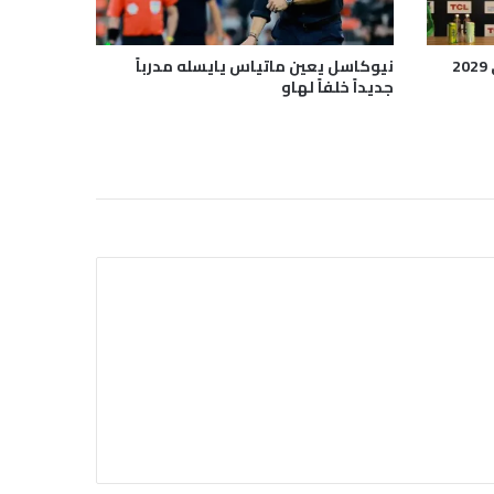
نيوكاسل يعين ماتياس يايسله مدرباً
جديداً خلفاً لهاو