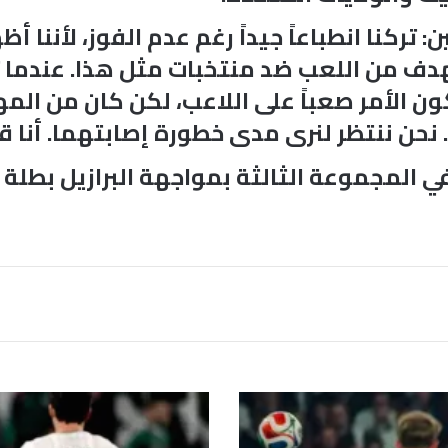
ركنا انطباعاً جيداً رغم عدم الفوز، لأننا أ
دف من اللعب ضد منتخبات مثل هذا. عندما ت
يكون الأمر صعباً على اللاعب، لكن كان من الم
 نحن ننتظر لنرى مدى خطورة إصابتهما. أنا ق
في المجموعة الثالثة بمواجهة البرازيل بطل
أ
ر
ا