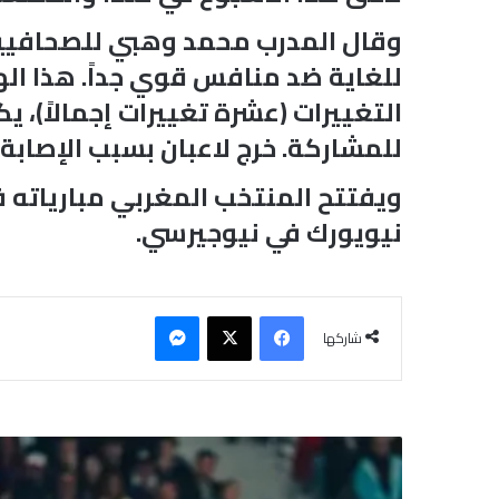
وقال المدرب محمد وهبي للصحافيين: ت
للغاية ضد منافس قوي جداً. هذا اله
التغييرات (عشرة تغييرات إجمالاً)، 
للمشاركة. خرج لاعبان بسبب الإصابة.
ويفتتح المنتخب المغربي مبارياته 
نيويورك في نيوجيرسي.
فيسبوك
‫X
ماسنجر
شاركها
"
ه
ا