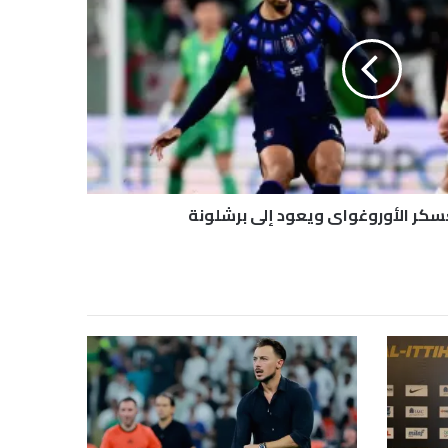
عسكر الأوروغواي ويعود إلى برشلونة