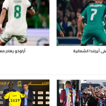
و
خ
و
ي
غ
ا
د
ر
م
ع
ى أيرلندا الشمالية
أراوخو يغادر م
س
ك
ر
ا
ل
أ
و
ر
و
غ
و