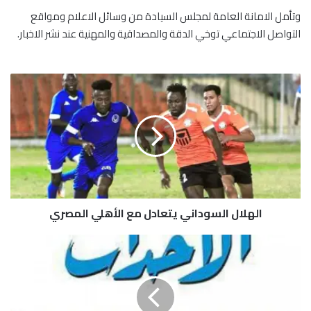
وتأمل الامانة العامة لمجلس السيادة من وسائل الاعلام ومواقع
التواصل الاجتماعي توخي الدقة والمصداقية والمهنية عند نشر الاخبار.
ا
ل
ه
ل
ا
ل
ا
ل
س
الهلال السوداني يتعادل مع الأهلي المصري
و
د
ا
ا
ن
ت
ي
ه
ي
ا
ت
م