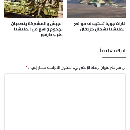
ر
ق
ل
غارات جوية تستهدف مواقع
الجيش والمشتركة يتصديان
ة
المليشيا بشمال كردفان
لهجوم واسع من المليشيا
ا
بغرب دارفور
ل
ص
ا
اترك تعليقاً
د
ر
لن يتم نشر عنوان بريدك الإلكتروني.
الحقول الإلزامية مشار إليها بـ
*
ا
ل
ت
ع
ل
ي
ق