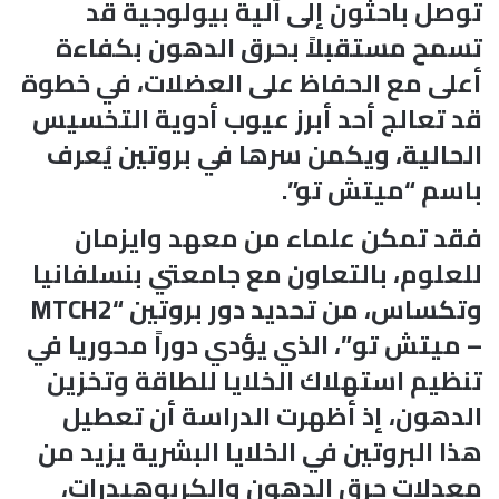
توصل باحثون إلى آلية بيولوجية قد
تسمح مستقبلاً بحرق الدهون بكفاءة
أعلى مع الحفاظ على العضلات، في خطوة
قد تعالج أحد أبرز عيوب أدوية التخسيس
الحالية، ويكمن سرها في بروتين يُعرف
باسم “ميتش تو”.
فقد تمكن علماء من معهد وايزمان
للعلوم، بالتعاون مع جامعتي بنسلفانيا
وتكساس، من تحديد دور بروتين “MTCH2
– ميتش تو”، الذي يؤدي دوراً محوريا في
تنظيم استهلاك الخلايا للطاقة وتخزين
الدهون، إذ أظهرت الدراسة أن تعطيل
هذا البروتين في الخلايا البشرية يزيد من
معدلات حرق الدهون والكربوهيدرات،