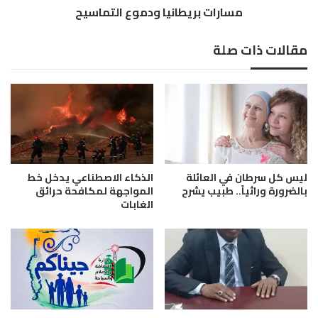
ا
مسارات بريطانيا ودموع التماسيح
ط
ت
ا
ف
ن
مقالات ذات صلة
و
ي
ي
ا
ط
و
ل
د
ق
م
م
و
ي
ع
ز
ا
ة
ل
ليس كل سرطان في العائلة
الذكاء الاصطناعي يدخل خط
ج
ت
بالضرورة وراثياً.. طبيب يشرح
المواجهة لمكافحة حرائق
د
الغابات
م
ي
ا
د
س
ة
ي
.
ح
.
ت
ع