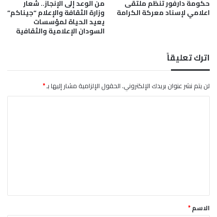
حكومة دارفور تنظم ملتقى
من الوعد إلى الإنجاز.. شعار
ر
اعلامي لإسناد معركة الكرامة
وزارة الثقافة والإعلام “جيناكم”
ف
يعيد الحياة لمؤسسات
ع
السودان الإعلامية والثقافية
ل
ي
ه
اترك تعليقاً
ا
لن يتم نشر عنوان بريدك الإلكتروني.
الحقول الإلزامية مشار إليها بـ
*
ا
ل
ت
ع
ل
ي
ق
*
الاسم
*