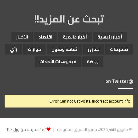
تبحث عن المزيد!!
أخبار رئيسية
أخبار عالمية
اقتصاد
الأخبار
تحقيقات
تقارير
ثقافة وفنون
حوارات
رأي
رياضة
فيديوهات الأحداث
@on Twitter
Error Can not Get Posts, Incorrect account info.
© حقوق النشر 2026، جميع الحقوق محفوظة |
تم تصميمه من قِبل Tek