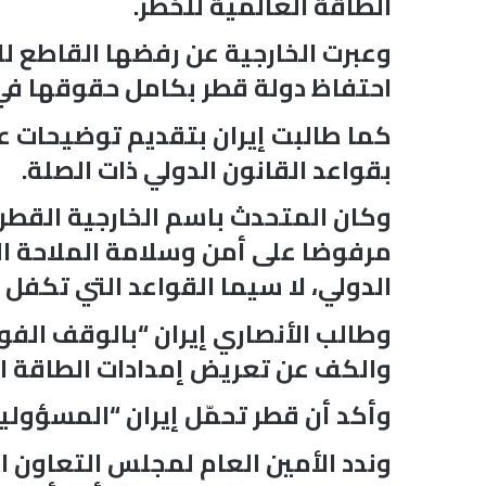
الطاقة العالمية للخطر.
وعبرت الخارجية عن رفضها القاطع ل
احتفاظ دولة قطر بكامل حقوقها في ا
كما طالبت إيران بتقديم توضيحات عاج
بقواعد القانون الدولي ذات الصلة.
وكان المتحدث باسم الخارجية القطرية
مرفوضا على أمن وسلامة الملاحة الد
الدولي، لا سيما القواعد التي تكفل ح
وطالب الأنصاري إيران “بالوقف الفو
والكف عن تعريض إمدادات الطاقة ا
وأكد أن قطر تحمّل إيران “المسؤولية 
وندد الأمين العام لمجلس التعاون ال