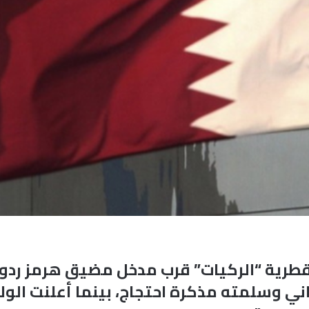
القطرية “الركيات” قرب مدخل مضيق هرمز رد
اني وسلمته مذكرة احتجاج، بينما أعلنت الول