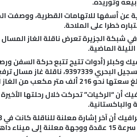
بيعه وتوريده.
انية عن أسفها للاتهامات القطرية، ووصفت ال
ره خطرا على الملاحة.
ليلة الماضية.
فيك وكبلر (أدوات تتيح تتبع حركة السفن ورص
إلى أن “الركيات”، التي تحمل رقم التسجيل ا
 من الغاز الطبيعي المسال.
ك أن “الركيات” تحركت خلال رحلتها الأخيرة
 والباكستانية.
داهج الهندي.