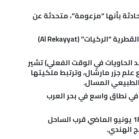
حادثة بأنها “مزعومة”، متحدثة عن
أكد تقرير لوحدة المصادر المفتوحة في شبكة الجزيرة تعرض ناقلة الغاز المسال القطرية “الركيات” (Al Rekayyat)
د الحاويات في الوقت الفعلي) تشير
لبحري 9397339، ناقلة غاز مسال ترفع علم جزر مارشال، وترتبط ملكيتها
 في نطاق واسع في بحر العرب
وتُظهر مراجعة بيانات منصة مارين ترافيك أن آخر إشارة معلنة للناقلة كانت في 18 يونيو الماضي قرب الساحل