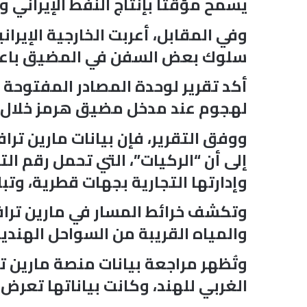
يسمح مؤقتا بإنتاج النفط الإيراني و
وفي المقابل، أعربت الخارجية الإير
سلوك بعض السفن في المضيق باعتبا
لهجوم عند مدخل مضيق هرمز خلال ال
ووفق التقرير، فإن بيانات مارين ترا
وإدارتها التجارية بجهات قطرية، وتبلغ سعتها نحو 216 ألف متر مكعب
وتكشف خرائط المسار في مارين ترافي
والمياه القريبة من السواحل الهندية
الغربي للهند، وكانت بياناتها تعرض سرعة 15 عقدة ووجهة معلنة إلى ميناء 