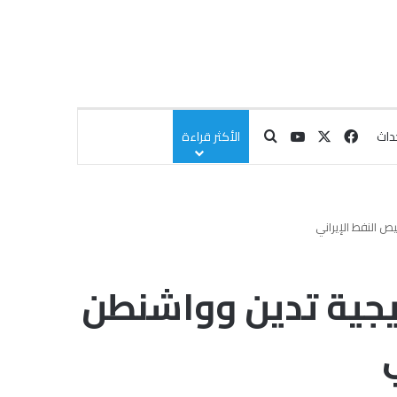
‫X
فيسبوك
‫YouTube
بحث عن
داث
الأكثر قراءة
 النفط الإيراني
يجية تدين وواشنطن