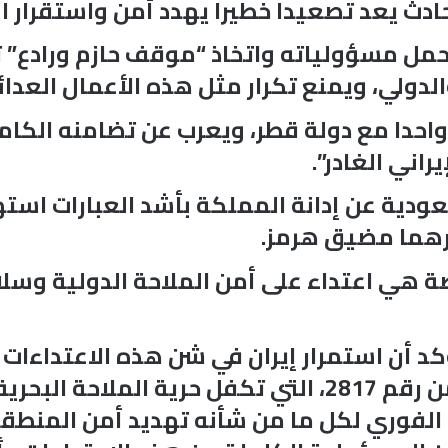
ادث يعد تصعيدا خطيرا يهدد أمن واستقرار ا
مل مسؤولياته واتخاذ “موقف حازم ورادع” تجا
لدولي، ويمنع تكرار مثل هذه الأعمال العدائ
حدا مع دولة قطر، ويعرب عن تضامنه الكامل
اني الغادر”.
سعودية عن إدانة المملكة بأشد العبارات است
ورهما مضيق هرمز.
ة هي اعتداء على أمن الملاحة الدولية وسلا
كد أن استمرار إيران في شن هذه الاعتداءات 
والأعراف الدولية، ولقرار مجلس الأمن رقم 2817، التي تكف
 الفوري لكل ما من شأنه تهديد أمن المنطقة