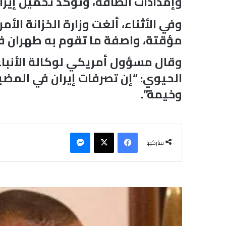
وإمدادات الطاقة، وتؤكد تحميل إيرا
وفي الأثناء، ألغت وزارة الخزانة ا
مؤقتة، واصفة ما تقوم به طهران في
وقال مسؤول أمريكي لوكالة الأنباء
الحيوي: “إن تصرفات إيران في المضي
وخيمة”.
فيسبوك
‫X
ماسنجر
شاركها
ف
و
ز
ا