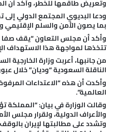
وتعريض طاقمها للخطر، وأكد أن الح
ودعا البديوي المجتمع الدولي إلى تح
بما يصون الأمن والسلم الإقليمي وا
وأكد أن مجلس التعاون “يقف صفا وا
تتخذها لمواجهة هذا الاستهداف الإير
من جانبها، أعربت وزارة الخارجية ال
الناقلة السعودية “وديان” خلال عب
وأكدت أن هذه “الاعتداءات المرفوض
العالمية”.
وقالت الوزارة في بيان: “المملكة تؤ
وتشدد على مطالبتها لإيران بالوقف