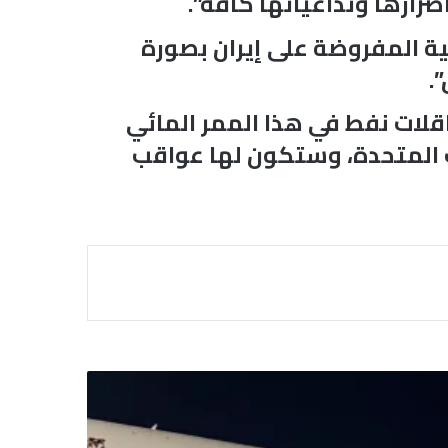
رارها وتداعياتها كافة”.
طية المفروضة على إيران بصورة
.
لات نفط في هذا الممر المائي
ات المتحدة، وستكون لها عواقب