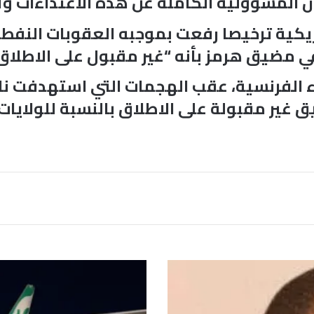
ن المسؤولية الكاملة عن هذه الاعتداءات وأض
لأمريكية ترخيصا رفعت بموجبه العقوبات النف
 مضيق هرمز بأنه “غير مقبول على الاطلاق”
 الفرنسية، عقب الهجمات التي استهدفت ناق
ق غير مقبولة على الاطلاق بالنسبة للولاي
ج
ث
م
ا