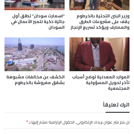
2
ا
0
ل
2
س
وزير البنى التحتية بالخرطوم
“اسمارت سودان” تطلق أول
6
و
يقف على مشروعات الطرق
جائزة ذكية لتميز الأعمال في
والمصارف ويؤكد تسريع الإنجاز
السودان
د
ا
ن
الموارد المعدنية توضح أسباب
الكشف عن مخالفات مشبوهة
تأخر تحويل المسؤولية
بشقق مفروشة بالخرطوم
المجتمعية
اترك تعليقاً
لن يتم نشر عنوان بريدك الإلكتروني.
الحقول الإلزامية مشار إليها بـ
*
ا