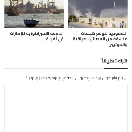
ل
ف
أ
و
س
ز
ب
ع
و
ل
ع
السعودية تتوقع هجمات
الدفعة الإمبراطورية للإمارات
ى
منسقة من الفصائل العراقية
في أفريقيا
ج
والحوثيين
ن
و
ب
اترك تعليقاً
أ
ف
ر
لن يتم نشر عنوان بريدك الإلكتروني.
الحقول الإلزامية مشار إليها بـ
*
ي
ا
ق
ي
ل
ا
ت
ع
ل