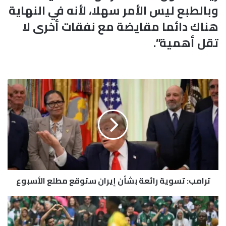
وبالطبع ليس الأمر سهلا، لأنه في النهاية
هناك دائما مقايضة مع نفقات أخرى لا
تقل أهمية”.
ت
ر
ا
م
ب
:
ت
س
و
ترامب: تسوية رائعة بشأن إيران ستوقع مطلع الأسبوع
ي
ة
ر
ا
ا
ل
ئ
م