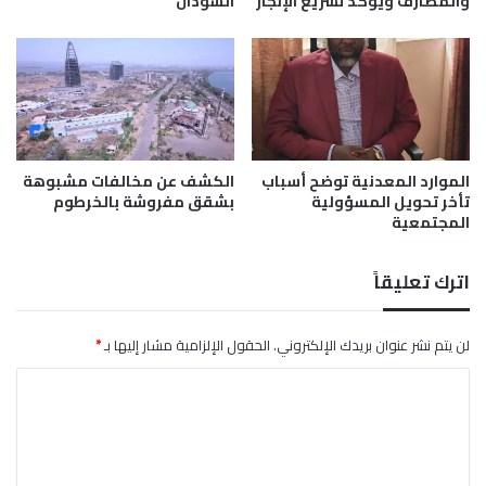
والمصارف ويؤكد تسريع الإنجاز
السودان
ل
ت
ع
ز
ي
ز
ا
الموارد المعدنية توضح أسباب
الكشف عن مخالفات مشبوهة
ل
تأخر تحويل المسؤولية
بشقق مفروشة بالخرطوم
ح
المجتمعية
ا
ل
ة
اترك تعليقاً
ا
ل
أ
لن يتم نشر عنوان بريدك الإلكتروني.
الحقول الإلزامية مشار إليها بـ
*
م
ا
ن
ي
ل
ة
ت
ب
أ
ع