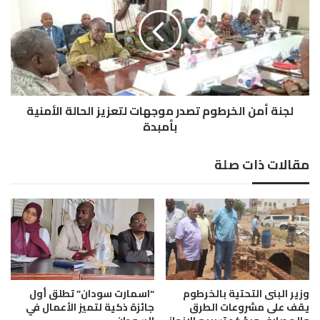
ا
ن
ل
ة
ع
أ
م
م
ل
ن
ا
ا
ت
ل
ا
لجنة أمن الخرطوم تصدر موجهات لتعزيز الحالة الأمنية
خ
ل
ر
بأمبدة
أ
ط
ج
و
مقالات ذات صلة
ن
م
ب
ت
ي
ص
ة
د
ر
م
و
ج
ه
وزير البنى التحتية بالخرطوم
“اسمارت سودان” تطلق أول
ا
يقف على مشروعات الطرق
جائزة ذكية لتميز الأعمال في
ت