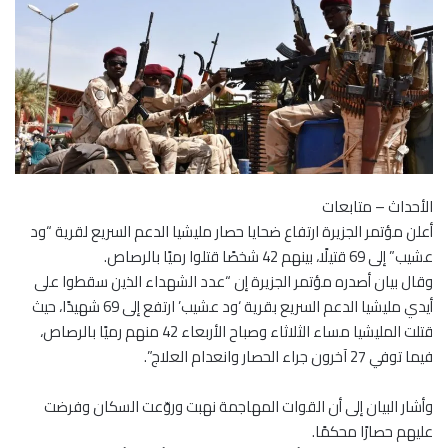
الأحداث – متابعات
أعلن مؤتمر الجزيرة ارتفاع ضحايا حصار مليشيا الدعم السريع لقرية “ود
عشيب” إلى 69 قتيلًا، بينهم 42 شخصًا قتلوا رميًا بالرصاص.
وقال بيان أصدره مؤتمر الجزيرة إن “عدد الشهداء الذين سقطوا على
أيدي مليشيا الدعم السريع بقرية ‘ود عشيب’ ارتفع إلى 69 شهيدًا، حيث
قتلت المليشيا مساء الثلاثاء وصباح الأربعاء 42 منهم رميًا بالرصاص،
فيما توفي 27 آخرون جراء الحصار وانعدام العلاج”.
وأشار البيان إلى أن القوات المهاجمة نهبت وروّعت السكان وفرضت
عليهم حصارًا محكمًا.