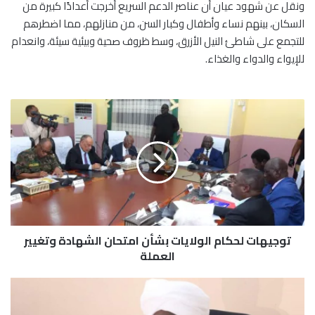
ونقل عن شهود عيان أن عناصر الدعم السريع أخرجت أعدادًا كبيرة من
السكان، بينهم نساء وأطفال وكبار السن، من منازلهم، مما اضطرهم
للتجمع على شاطئ النيل الأزرق، وسط ظروف صحية وبيئية سيئة، وانعدام
للإيواء والدواء والغذاء.
ت
و
ج
ي
ه
ا
ت
ل
ح
توجيهات لحكام الولايات بشأن امتحان الشهادة وتغيير
ك
ا
العملة
م
ا
إ
ل
ق
و
ا