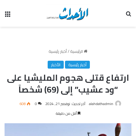
بحث عن
الق
الرئيسية
/
أخبار رئيسية
أخبار رئيسية
الأخبار
ارتفاع قتلى هجوم المليشيا على
“ود عشيب” إلى (69) شخصاً
alahdathadmin
آخر تحديث: نوفمبر 21, 2024
0
608
أقل من دقيقة