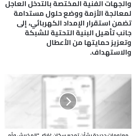
والجهات الفنية المختصة بالتدخل العاجل
لمعالجة الأزمة ووضع حلول مستدامة
تضمن استقرار الإمداد الكهربائي، إلى
جانب تأهيل البنية التحتية للشبكة
وتعزيز حمايتها من الأعطال
والاستهداف.
م
ع
ل
و
م
ا
ت
ج
د
معلومات جديدة بشأن تهجير سكان غابتي "المخربش وأم
ي