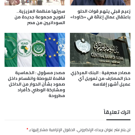
ا
ا
ل
ل
زعيم قبلي يتهم قوات الحلو
سيرتها منظمة العزيزية..
م
ع
باعتقال عمال إغاثة في «كاودا»
تفويج مجموعة جديدة من
خ
السودانيين من مصر
ك
ر
س
ب
ي
ش
ل
و
ل
أ
ب
م
ص
د
ا
مصادر مصرفية : البنك المركزي
مصدر مسؤول : الخماسية
ب
ت
حذر المصارف من تمويل أي
فاقدة للبوصلة وانقسام داخل
ي
ا
عميل أشهر إفلاسه
صمود بشأن الحوار من الداخل
ب
ل
ومشاركة الوطني كأفراد
"
س
مطروحة
ب
ف
ا
ر
ل
اترك تعليقاً
ي
ق
ة
ض
ا
لن يتم نشر عنوان بريدك الإلكتروني.
الحقول الإلزامية مشار إليها بـ
*