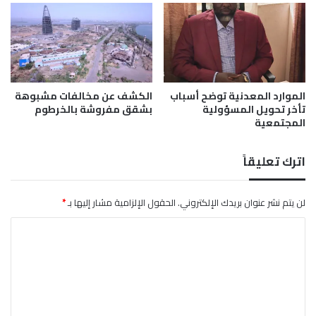
ي
ا
ا
ل
ل
ق
ص
ض
ي
ا
ف
ر
الموارد المعدنية توضح أسباب
الكشف عن مخالفات مشبوهة
ي
ف
تأخر تحويل المسؤولية
بشقق مفروشة بالخرطوم
المجتمعية
اترك تعليقاً
لن يتم نشر عنوان بريدك الإلكتروني.
الحقول الإلزامية مشار إليها بـ
*
ا
ل
ت
ع
ل