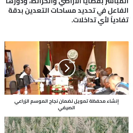
المباشر بقضايا الأراضي والخرائط، ودورها
الفاعل في تحديد مساحات التعدين بدقة
تفادياً لأي تداخلات.
إ
ن
ش
ا
ء
م
ح
ف
ظ
إنشاء محفظة تمويل لضمان نجاح الموسم الزراعي
ة
ت
الصيفي
م
و
ا
ي
ر
ل
ت