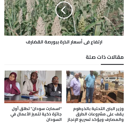
ل
ف
ض
ا
م
ع
ا
ف
ن
ي
ن
أ
ج
ارتفاع في أسعار الذرة ببورصة القضارف
س
ا
ع
ح
ا
مقالات ذات صلة
ا
ر
ل
ا
م
ل
و
ذ
س
ر
م
ة
ا
ب
ل
ب
ز
و
وزير البنى التحتية بالخرطوم
“اسمارت سودان” تطلق أول
ر
ر
يقف على مشروعات الطرق
جائزة ذكية لتميز الأعمال في
ا
والمصارف ويؤكد تسريع الإنجاز
السودان
ص
ع
ة