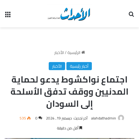
بحث عن
الق
الرئيسية
/
الأخبار
أخبار رئيسية
الأخبار
اجتماع نواكشوط يدعو لحماية
المدنيين ووقف تدفق الأسلحة
إلى السودان
alahdathadmin
آخر تحديث: ديسمبر 19, 2024
0
535
أقل من دقيقة