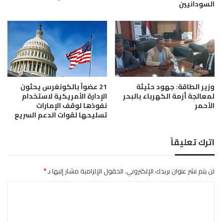
ش
السودانيين
ل
ا
ط
ر
ب
ك
ق
و
ة
ا
ف
ف
ي
ي
ق
وزير الطاقة: جهود حثيثة
21 عضواً بالكونغرس يحثون
ا
ي
لمعالجة أزمة الكهرباء بالبحر
الإدارة الأمريكية لاستخدام
ل
ا
الأحمر
نفوذها لوقف الإمارات
ق
د
تسليحها لقوات الدعم السريع
ت
ت
ا
ه
ل
ا
اترك تعليقاً
م
ع
ا
لن يتم نشر عنوان بريدك الإلكتروني.
الحقول الإلزامية مشار إليها بـ
*
ل
ا
م
ل
ل
ي
ت
ش