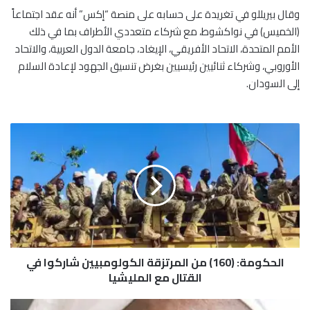
وقال بيريللو في تغريدة على حسابه على منصة “إكس” أنه عقد اجتماعاً
(الخميس) في نواكشوط، مع شركاء متعددي الأطراف بما في ذلك
الأمم المتحدة، الاتحاد الأفريقي، الإيغاد، جامعة الدول العربية، والاتحاد
الأوروبي، وشركاء ثنائيين رئيسيين بغرض تنسيق الجهود لإعادة السلام
إلى السودان.
ا
ل
ح
ك
و
م
ة
:
(
الحكومة: (160) من المرتزقة الكولومبيين شاركوا في
1
6
القتال مع المليشيا
0
)
م