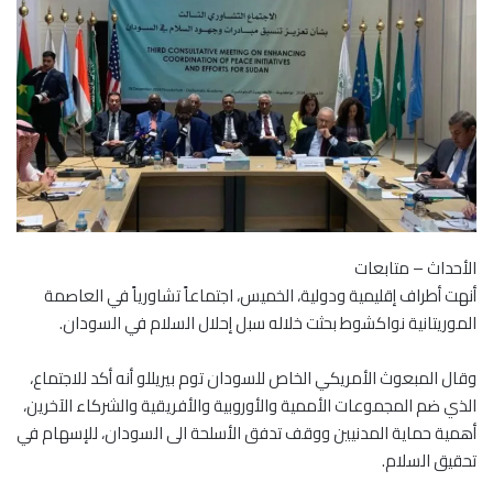
الأحداث – متابعات
أنهت أطراف إقليمية ودولية، الخميس، اجتماعاً تشاورياً في العاصمة
الموريتانية نواكشوط بحثت خلاله سبل إحلال السلام في السودان.
وقال المبعوث الأمريكي الخاص للسودان توم بيريللو أنه أكد للاجتماع،
الذي ضم المجموعات الأممية والأوروبية والأفريقية والشركاء الآخرين،
أهمية حماية المدنيين ووقف تدفق الأسلحة الى السودان، للإسهام في
تحقيق السلام.