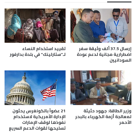
ق
ا
ب
ت
ل
و
ي
ر
ب
ة
د
ا
ا
ل
ر
م
إرسال 37.5 ألف وثيقة سفر
تقييد استخدام النساء
ف
ي
اضطرارية مجانية لدعم عودة
لـ”ستارلينك” في بلدة بدارفور
و
ا
السودانيين
ر
ه
ب
ن
س
ب
ة
5
وزير الطاقة: جهود حثيثة
21 عضواً بالكونغرس يحثون
0
لمعالجة أزمة الكهرباء بالبحر
الإدارة الأمريكية لاستخدام
%
الأحمر
نفوذها لوقف الإمارات
ل
تسليحها لقوات الدعم السريع
ل