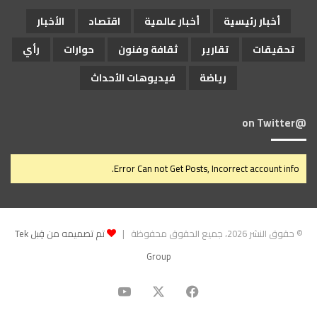
أخبار رئيسية
أخبار عالمية
اقتصاد
الأخبار
تحقيقات
تقارير
ثقافة وفنون
حوارات
رأي
رياضة
فيديوهات الأحداث
@on Twitter
Error Can not Get Posts, Incorrect account info.
© حقوق النشر 2026، جميع الحقوق محفوظة |
تم تصميمه من قِبل Tek
Group
‫X
فيسبوك
‫YouTube