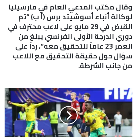
وقال مكتب المدعي العام في مارسيليا
لوكالة أنباء أسوشيتد برس (أ ب) “تم
القبض في 29 مايو على لاعب محترف في
دوري الدرجة الأولى الفرنسي يبلغ من
العمر 23 عاماً للتحقيق معه”، رداً على
سؤال حول حقيقة التحقيق مع اللاعب
من جانب الشرطة.
ج
ن
و
ب
أ
ف
ر
ي