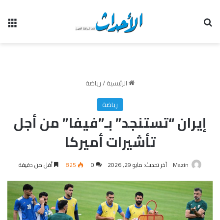
بحث عن
الق
الرئيسية
/
رياضة
رياضة
إيران “تستنجد” بـ”فيفا” من أجل
تأشيرات أميركا
Mazin
آخر تحديث: مايو 29, 2026
0
825
أقل من دقيقة