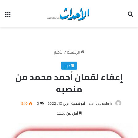
بحث عن
الق
الرئيسية
/
الأخبار
الأخبار
إعفاء لقمان أحمد محمد من
منصبه
alahdathadmin
آخر تحديث: أبريل 10, 2022
0
540
أقل من دقيقة