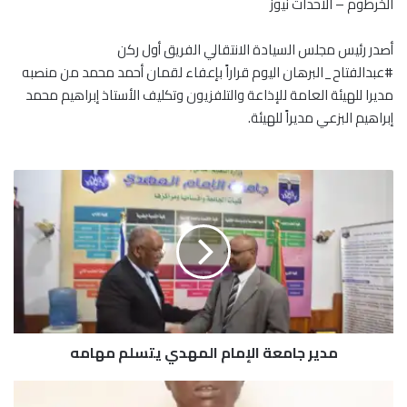
الخرطوم – الأحداث نيوز
أصدر رئيس مجلس السيادة الانتقالي الفريق أول ركن
#عبدالفتاح_البرهان اليوم قراراً بإعفاء لقمان أحمد محمد من منصبه
مديرا للهيئة العامة للإذاعة والتلفزيون وتكليف الأستاذ إبراهيم محمد
إبراهيم البزعي مديراً للهيئة.
م
د
ي
ر
ج
ا
م
ع
ة
مدير جامعة الإمام المهدي يتسلم مهامه
ا
ل
إ
ا