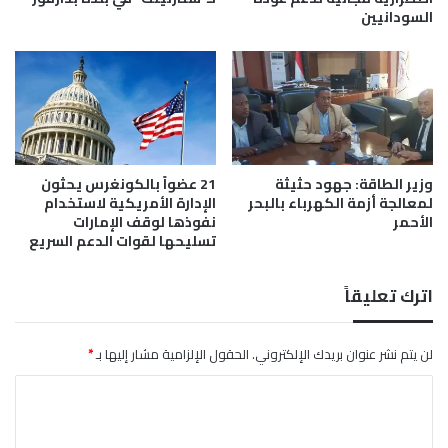
ك
السودانيين
س
ر
ه
"
و
ن
ج
وزير الطاقة: جهود حثيثة
21 عضواً بالكونغرس يحثون
م
لمعالجة أزمة الكهرباء بالبحر
الإدارة الأمريكية لاستخدام
ا
الأحمر
نفوذها لوقف الإمارات
ل
تسليحها لقوات الدعم السريع
أ
م
ل
اترك تعليقاً
ع
ط
ب
لن يتم نشر عنوان بريدك الإلكتروني.
الحقول الإلزامية مشار إليها بـ
*
ر
ا
ة
ل