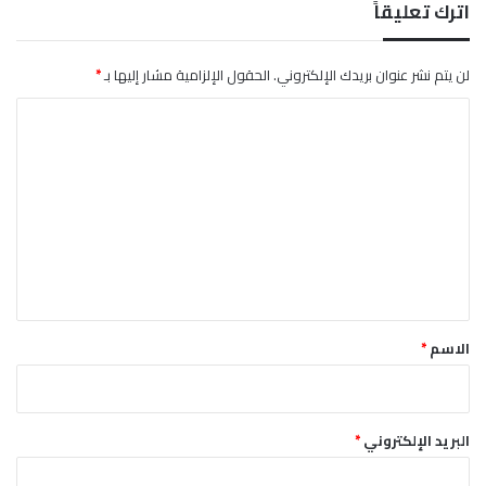
ط
اترك تعليقاً
ل
ع
ا
لن يتم نشر عنوان بريدك الإلكتروني.
الحقول الإلزامية مشار إليها بـ
*
ل
ا
أ
س
ل
ب
ت
و
ع
ع
ل
ي
ق
*
الاسم
*
البريد الإلكتروني
*