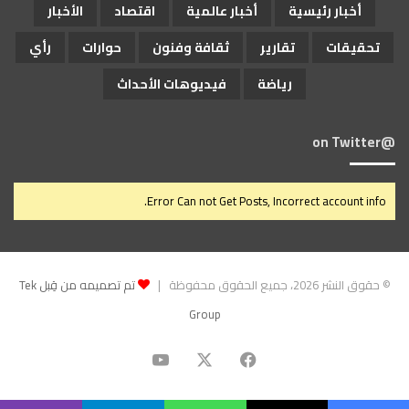
أخبار رئيسية
أخبار عالمية
اقتصاد
الأخبار
تحقيقات
تقارير
ثقافة وفنون
حوارات
رأي
رياضة
فيديوهات الأحداث
@on Twitter
Error Can not Get Posts, Incorrect account info.
© حقوق النشر 2026، جميع الحقوق محفوظة |
تم تصميمه من قِبل Tek
Group
‫X
فيسبوك
‫YouTube