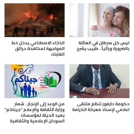
ق
غ
ع
ي
ح
ر
م
.
و
.
ب
ظ
ي
ا
ليس كل سرطان في العائلة
الذكاء الاصطناعي يدخل خط
ك
ه
بالضرورة وراثياً.. طبيب يشرح
المواجهة لمكافحة حرائق
ا
الغابات
ر
ف
ة
ي
ف
م
ل
أ
ك
ز
ي
ق
ة
ج
ن
حكومة دارفور تنظم ملتقى
من الوعد إلى الإنجاز.. شعار
د
ا
اعلامي لإسناد معركة الكرامة
وزارة الثقافة والإعلام “جيناكم”
ي
د
يعيد الحياة لمؤسسات
د
ر
السودان الإعلامية والثقافية
ة
م