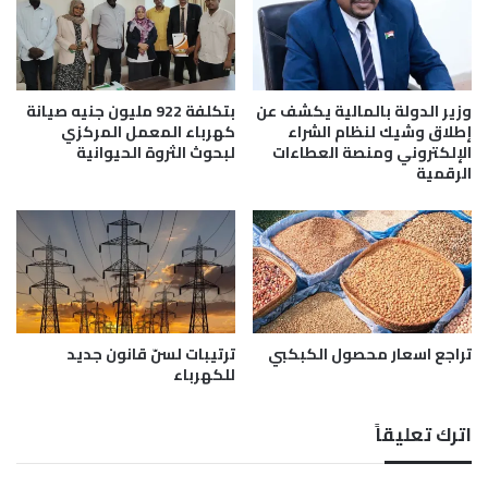
ب
:
ت
ا
ر
ن
و
ج
ل
ل
وزير الدولة بالمالية يكشف عن
بتكلفة 922 مليون جنيه صيانة
ي
ا
إطلاق وشيك لنظام الشراء
كهرباء المعمل المركزي
ة
ء
الإلكتروني ومنصة العطاءات
لبحوث الثروة الحيوانية
الرقمية
أ
ز
م
ة
ا
ل
ع
ش
تراجع اسعار محصول الكبكبي
ترتيبات لسنّ قانون جديد
ر
للكهرباء
ا
ت
م
اترك تعليقاً
ن
م