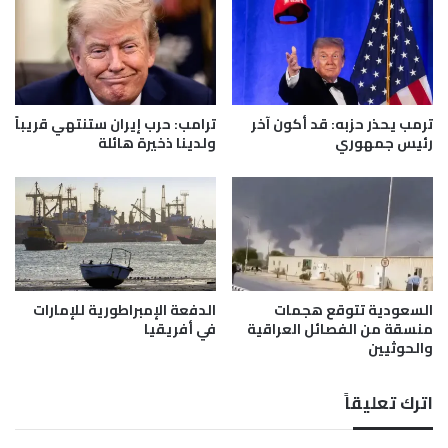
م
ض
م
ت
ب
إ
ا
ي
ح
ر
ث
ا
ترمب يحذر حزبه: قد أكون آخر
ترامب: حرب إيران ستنتهي قريباً
ا
ن
رئيس جمهوري
ولدينا ذخيرة هائلة
ت
ش
و
ر
ا
و
ش
ط
ن
ا
ط
ل
ن
ن
ب
ف
السعودية تتوقع هجمات
الدفعة الإمبراطورية للإمارات
ي
منسقة من الفصائل العراقية
في أفريقيا
ط
والحوثيين
ن
و
ل
ا
ب
ل
اترك تعليقاً
ن
إ
ا
ع