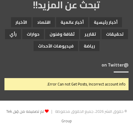
تبحث عن المزيد!!
ل
م
س
أخبار رئيسية
أخبار عالمية
اقتصاد
الأخبار
ت
ق
تحقيقات
تقارير
ثقافة وفنون
حوارات
رأي
ل
ة
رياضة
فيديوهات الأحداث
@on Twitter
Error Can not Get Posts, Incorrect account info.
© حقوق النشر 2026، جميع الحقوق محفوظة |
تم تصميمه من قِبل Tek
Group