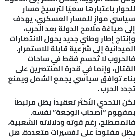
للحوار باعتبارها سعيًا لترسيخ مسار
سياسي موازٍ للمسار العسكري، يهدف
إلى صياغة ملامح الدولة بعد الحرب،
وإنتاج إطار وطني جديد يحول الانتصارات
الميدانية إلى شرعية قابلة للاستمرار.
فالحروب لا تُحسم فقط في ساحات
القتال، وإنما في قدرة المنتصرين على
بناء توافق سياسي يجمع الشمل ويمنع
تجدد الحرب .
لكن التحدي الأكثر تعقيداً يظل مرتبطاً
بمفهوم “أصحاب الوجعة” نفسه.
فالمصطلح، رغم قوته ودلالاته الشعبية،
يظل مفتوحاً على تفسيرات متعددة. هل