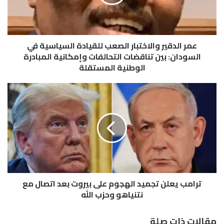
د
ق
ي
ر
عمر الدقير والاختبار الصعب للقيادة السياسية في
و
ا
السودان: بين تناقضات التحالفات وإمكانية المبادرة
ل
الوطنية المستقلة
ا
خ
ت
ت
ر
ب
ا
ا
م
ر
ب
ا
ي
ل
ع
ص
ل
ع
ن
ب
ترامب يعلن تجميد الهجوم على بيروت بعد اتصال مع
ت
ل
ج
نتنياهو وحزب الله
ل
م
ق
ي
مقالات ذات صلة
ي