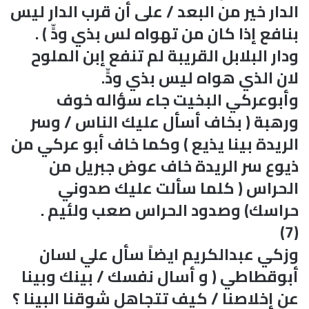
الدار خير من البعد / على أن قرب الدار ليس
بنافع إذا كان من تهواه لس بذي ودٍّ ) .
ودار البلابل القريبة لم تنفع إبن الملوح
لان الذي هواه ليس بذي ودٍّ.
وأبوعركي البخيت جاء سؤاله خوف
ورهبة ( بخاف أسأل عليك الناس / وسر
الريدة بينا يذيع ) وكما خاف أبو عركي من
ذيوع سر الريدة خاف عوض جبريل من
الحراس ( كلما سألت عليك صدوني
حراسك) وصدود الحراس صعب ولئيم .
(7)
وزكي عبدالكريم ايضاً سأل علي لسان
أبوقطاطي ( و أسال نفسك / بينك وبينا
عن إخلاصنا / كيف تتجاهل شوقنا البينا ؟