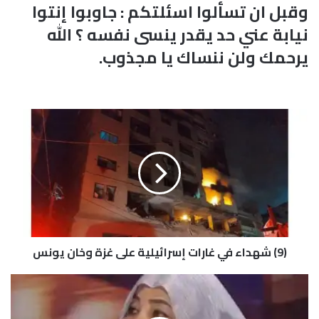
وقبل ان تسألوا اسئلتكم : جاوبوا إنتوا
نيابة عني حد يقدر ينسى نفسه ؟ الله
يرحمك ولن ننساك يا مجذوب.
(
9
)
ش
ه
د
ا
ء
ف
(9) شهداء في غارات إسرائيلية على غزة وخان يونس
ي
غ
ا
م
ر
ن
ا
ا