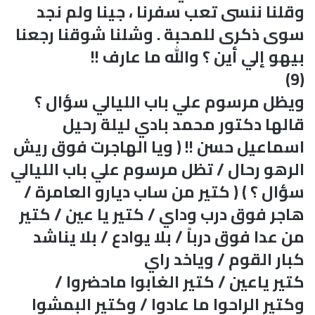
وقلنا ننسى تعب سفرنا ، جينا ولم نجد
سوى ذكرى للمحبة . وشلنا شوقنا رجعنا
بيهو إلي أين ؟ والله ما عارف !!
(9)
ويظل مرسوم علي باب الليالي سؤال ؟
قالها دكتور محمد بادي ليلة رحيل
اسماعيل حسن !! ( ويا الهاجرت فوق ريش
الرهو رحال / تظل مرسوم علي باب الليالي
سؤال ؟ ) ( كتير من ساب ديارو العامرة /
هاجر فوق درب وداي / كتير يا عين / كتير
من عدا فوق درباً / بلا يوادع / بلا يناشد
كبار القوم / وياخد راي
كتير ياعين / كتير الغابوا ماحضروا /
وكتير الراحوا ما عادوا / وكتير البمشوا