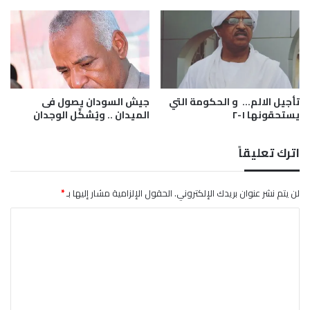
و
ئ
ن
م
س
ة
ل
ع
ن
ا
تأجيل الالم… و الحكومة التي
جيش السودان يصول فى
ل
يستحقونها ١-٢
الميدان .. ويُشكِّل الوجدان
ل
ه
م
اترك تعليقاً
ن
ي
و
لن يتم نشر عنوان بريدك الإلكتروني.
الحقول الإلزامية مشار إليها بـ
*
ق
ا
ظ
ه
ل
ا
ت
ع
ل