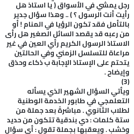
رجل يمشي في الأسواق ( يا استاذ هل
رأيت أنت الرسول ؟ ) .. وهذا سؤال جدير
بالتأمل فقد تكون الرؤيا في المنام ! أو
من رعبه قد يقصد السائل الصغير هل رأى
الاستاذ الرسول الكريم رأي العين في غير
مراعاة للتسلسل الزمني وفي الحالتين
يتحتم على الإستاذ الإجابة ب ذكاء وحذق
وإيضاح .
(3)
ويأتي السؤال الشهير الذي يسأله
التعلمجي في طابور الخدمة الوطنية
لطلاب الثانوي . مباشرةً بعد جملة من
ستة كلمات : دي بندقية تتكون من حديد
وخشب . ويعقبها بجملة تقول : أي سؤال