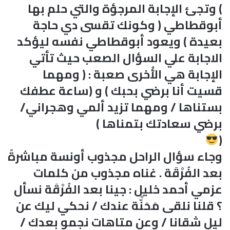
) وتجئ الإجابة المرجؤة والتي حلم بها
أبوقطاطي ( وكونك تقسى دي حاجة
بعيدة ) ويعود أبوقطاطي نفسه ليؤكد
الاجابة علي السؤال الصعب حيث تأتي
الإجابة هي الأُخرى صعبة : ( ومهما
قسيت أنا برضي بحبك ) و (ساعة عطفك
بستناها / ومهما تزيد ألمي وهجراني/
برضي سعادتك بتمناها )
(
وجاء سؤال الراحل مجذوب أونسة مباشرةً
بعد الفُرْقَة . غناه مجذوب من كلمات
عزمي أحمد خليل : جينا بعد الفُرْقَة نسأل
؟ قلنا نلقى مَحَنّْة عندك / نحكي ليك عن
ليل شقانا / وعن متاهات نجمو بعدك /