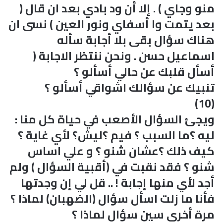
منو وجاي ) . إلا أن ود بادي بعد ان قال (
بعد يتمت وا أسفاي ونور العين ) نسى ان
هناك سؤال بقى بلا أجابة سأله
اسماعيل حسن . ونحن ننتظر الاجابة (
أسأل قلبك عن حالي أسألو ؟
تنبيك عن سؤالك اشواقي أسألو ؟
(10)
ويجئ السؤال الأصعب في حياة كل منا :
ليه ؟ما السبب ؟ فيم ؟ليش؟ لأي غاية ؟
كيف ذلك ؟عشان شنو ؟ و علي اساس
شنو ؟ فقد نقبت في (أقبية السؤال ) ولم
أجد لأي منها إجابة ! .. قل لي إن وجدتها
فأنا ما زلت اسأل سؤال (الضهبان) لماذا ؟
مرة أخرى سين سؤال لماذا ؟