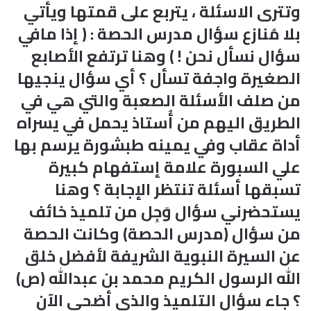
وتترى الاسئلة ، يتربع على قمتها ويأتي
بلا مُنازع سؤال مدرس الحصة : ( إذا مافي
سؤال نسأل نحن ! ) وهنا ترتفع الأصابع
الصغيرة واجفة تسأل ؟ أي سؤال ينجيها
من صلف الأسئلة الصعبة والتي هي في
الطريق اليهم من أُستاذ يحمل في يسراه
أداة عقاب وفي يمينه طبشورة يرسم بها
علي السبورة علامة إستفهام كبيرة
تسبقها أسئلة تنتظر الإجابة ؟ وهنا
يستحضرني سؤال وَجِل من تلميذ خائف
من سؤال (مدرس الحصة) وكانت الحصة
عن السيرة النبوية الشريفة لأفضل خلق
الله الرسول الكريم محمد بن عبدالله (ص)
؟ جاء سؤال التلميذ والذي أضحى الآن