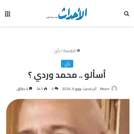
بحث عن
الق
الرئيسية
/
رأي
رأي
أسألو .. محمد وردي ؟
Mazin
آخر تحديث: يونيو 6, 2026
0
343
4 دقائق