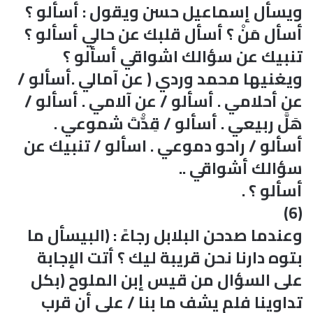
ويسأل إسماعيل حسن ويقول : أسألو ؟
أسأل مَنْ ؟ أسأل قلبك عن حالي أسألو ؟
تنبيك عن سؤالك اشواقي أسألو ؟
ويغنيها محمد وردي ( عن آمالي .أسألو /
عن أحلامي . أسألو / عن آلامي . أسألو /
هَلَّ ربيعي . أسألو / قِدّْتَ شموعي .
أسألو / راحو دموعي . اسألو / تنبيك عن
سؤالك أشواقي ..
أسألو ؟ .
(6)
وعندما صدحن البلابل رجاءً : (البيسأل ما
بتوه دارنا نحن قريبة ليك ؟ أتت الإجابة
على السؤال من قيس إبن الملوح (بكل
تداوينا فلم يشف ما بنا / على أن قرب