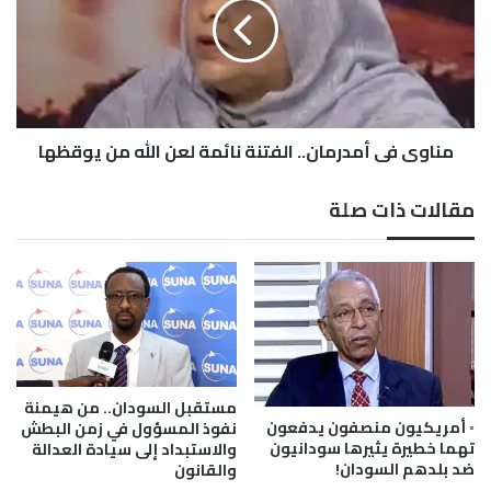
ت
و
إ
ي
س
ف
ر
ي
ا
أ
ئ
م
ي
مناوي في أمدرمان.. الفتنة نائمة لعن الله من يوقظها
د
ل
ر
ي
م
مقالات ذات صلة
ة
ا
ع
ن
ل
.
ى
.
غ
ا
ز
ل
ة
ف
و
ت
خ
ن
مستقبل السودان.. من هيمنة
ا
ة
◦ أمريكيون منصفون يدفعون
نفوذ المسؤول في زمن البطش
ن
تهما خطيرة يثيرها سودانيون
والاستبداد إلى سيادة العدالة
ن
ضد بلدهم السودان!
والقانون
ي
ا