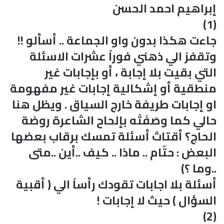
إبراهيم احمد الحسن
(1)
جاءت هكذا بدون واو الجماعة .. أسألو !!
وتقفز الي ذهني فوراً عشرات الاسئلة
التي بقيت بلا إجابة ، أو بإجابات غير
منطقية أو إشكالية إجابات غير مفهومة
او إجابات طريفة خارج السياق . ويظل هنا
حالي كما وصَفَتُه بإلحاح الشاعرة روضة
الحاج؟ أقتاتُ أسئلة تمسك برقاب بعضها
البعض : حتّام .. ماذا .. كيف ..أين ..متى
..وما ؟)
أسئلة بلا اجابات تقودك رأساً الي ( أقبية
السؤال ) حيث لا إجابات !
(2)