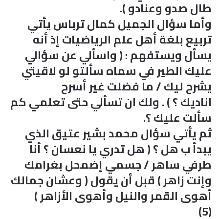
طال صدو وعنادو ).
وأما سؤال الجميل كمال ترباس يأتي
تربيع بلغة أهل علم الرياضيات إذ أنه
يسأل ويستفهم : ( واسألي عن سؤالي
عليك الطير في سماه سألتو لو لاقيتي
يشرح ليك / ما فضلت غير أسرح
اناديك ؟ ) . ولك ان تسألي حتى تعلمي كم
سألت عليك ؟.
ثم يأتي سؤال محمد بشير عتيق الذي
يبدأ ب هل ؟ ( هل تدري يا نعسان ؟ أنا
طرفي ساهر / جسمي إضمحل بغرامك
وإنت زاهر ) قبل أن يقول ( وعشان جمالك
أهوى القمر والنيل وأهوى الأزاهر )
(5)