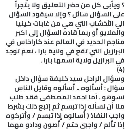
؟ ويأبى كل من حضر التعليق ولا يتجرأ
على السؤال سائل ؟ وإلا سيقود السؤال
الي الأخشاب التي هي من غابات كينيا
والملايو أو ربما قاده السؤال إلى اكبر
مناجم الحديد في العالم عند كاراخاس في
البرازيل التي تقع في ولاية بارا ، نعم توجد
في البرازيل ولاية اسمها بارا .
(4)
وسؤال الراحل سيد خليفة سؤال داخل
سؤال : أسألوه .. أسألوه وقايل الناس
نسوهو . أما احمد المصطفى فقد طلب
منا أن نسأله إذا تبسم ثم إتبع ذلك بشرط
واجب النفاذ ( أسالوه إذا تبسم / وأتركوه
إذا تألم / واجبي حتم / أصون ودادو مهما