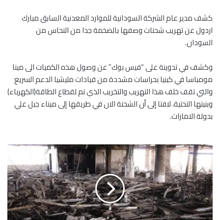
كشف مدير عام الشركة السودانية للموارد المعدنية السابق مبارك
اردول عن تهريب شحنات وصفها بالضخمة جدا من النحاس من
السودان.
وكشف في تدوينة على “فيس بوك” عن وصول هذه الكميات الى مينا
مومباسا في كينيا بحراسات مشددة من قيادات مليشيا الدعم السريع
والتي تقف خلف هذا التهريب والتخريب الذي تم لقطاع الطاقة(الكهرباء)
وبنيتها التحتية، لافتا إلى أن الشحنة الان في طريقها إلى ميناء جبل علي
بدولة الامارات.
د
م
ا
ر
ه
ا
ئ