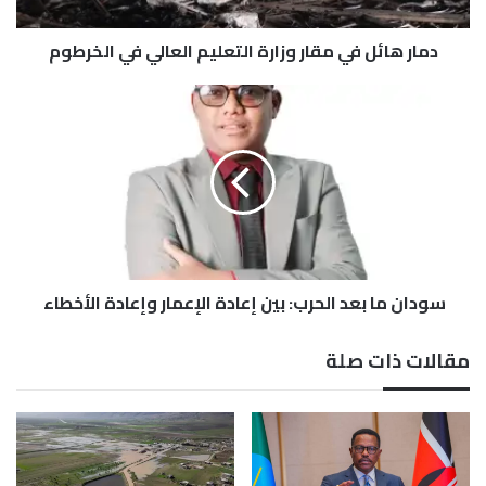
ل
ف
دمار هائل في مقار وزارة التعليم العالي في الخرطوم
ي
م
ق
س
ا
و
ر
د
و
ا
ز
ن
ا
م
ر
ا
ة
ب
ا
ع
ل
سودان ما بعد الحرب: بين إعادة الإعمار وإعادة الأخطاء
د
ت
ا
ع
ل
مقالات ذات صلة
ل
ح
ي
ر
م
ب
ا
:
ل
ب
ع
ي