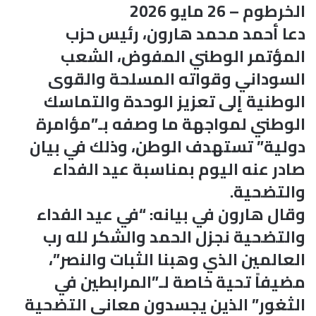
الخرطوم – 26 مايو 2026
دعا أحمد محمد هارون، رئيس حزب
المؤتمر الوطني المفوض، الشعب
السوداني وقواته المسلحة والقوى
الوطنية إلى تعزيز الوحدة والتماسك
الوطني لمواجهة ما وصفه بـ”مؤامرة
دولية” تستهدف الوطن، وذلك في بيان
صادر عنه اليوم بمناسبة عيد الفداء
والتضحية.
وقال هارون في بيانه: “في عيد الفداء
والتضحية نجزل الحمد والشكر لله رب
العالمين الذي وهبنا الثبات والنصر”،
مضيفاً تحية خاصة لـ”المرابطين في
الثغور” الذين يجسدون معاني التضحية