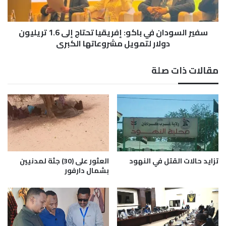
ه
و
ل
د
ا
سفير السودان في باكو: إفريقيا تحتاج إلى 1.6 تريليون
ا
ل
ن
دولار لتمويل مشروعاتها الكبرى
…
ف
…
ي
مقالات ذات صلة
.
ب
ح
ا
و
ك
ا
و
ر
:
ا
إ
ل
ف
ف
ر
ر
ي
تزايد حالات القتل في النهود
العثور على (30) جثة لمدنيين
ا
ق
بشمال دارفور
س
ي
ه
ا
و
ت
ا
ح
ل
ت