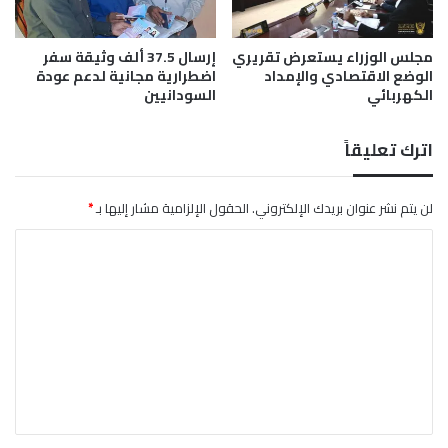
و
ا
ج
ج
ع
إ
مجلس الوزراء يستعرض تقريري
إرسال 37.5 ألف وثيقة سفر
…
الوضع الاقتصادي والإمداد
اضطرارية مجانية لدعم عودة
ل
الكهربائي
السودانيين
.
ى
1
.
اترك تعليقاً
6
ت
ر
لن يتم نشر عنوان بريدك الإلكتروني.
الحقول الإلزامية مشار إليها بـ
*
ي
ا
ل
ي
ل
و
ت
ن
د
ع
و
ل
ل
ا
ي
ر
ق
ل