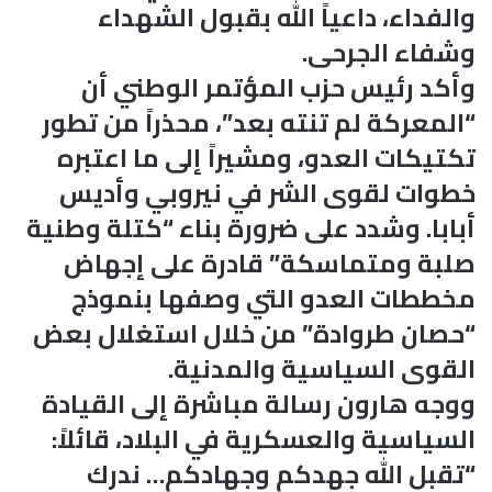
والفداء، داعياً الله بقبول الشهداء
وشفاء الجرحى.
وأكد رئيس حزب المؤتمر الوطني أن
“المعركة لم تنته بعد”، محذراً من تطور
تكتيكات العدو، ومشيراً إلى ما اعتبره
خطوات لقوى الشر في نيروبي وأديس
أبابا. وشدد على ضرورة بناء “كتلة وطنية
صلبة ومتماسكة” قادرة على إجهاض
مخططات العدو التي وصفها بنموذج
“حصان طروادة” من خلال استغلال بعض
القوى السياسية والمدنية.
ووجه هارون رسالة مباشرة إلى القيادة
السياسية والعسكرية في البلاد، قائلاً:
“تقبل الله جهدكم وجهادكم… ندرك