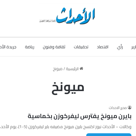
رير
رأي
اقتصاد
تحقيقات
ثقافة وفنون
رياضة
جريدة الأح
الرئيسية
/
ميونخ
ميونخ
محرر الاحداث
بايرن ميونخ يفترس ليفركوزن بخماسية
وكالات – الأحداث نيوز اكتسح بايرن ميونخ مضيفه باير ليفركوزن (5-1)، يوم الأحد، في إطار منافسات الجولة الثامنة من الدوري…