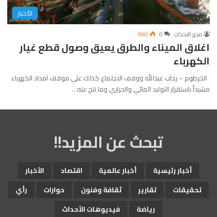
الأخبار
محرر الاحداث
0
880
اغلاق الميناء والطرق يعيق وصول قطع غيار
الكهرباء
الخرطوم – رحاب عبدالله ووقف الاجتماع كذلك علي موقف امداد الكهرباء
مشيداً باستقرار التوليد المائي والحراري وما نتج عنه…
تبحث عن المزيد!!
أخبار رئيسية
أخبار عالمية
اقتصاد
الأخبار
تحقيقات
تقارير
ثقافة وفنون
حوارات
رأي
رياضة
فيديوهات الأحداث