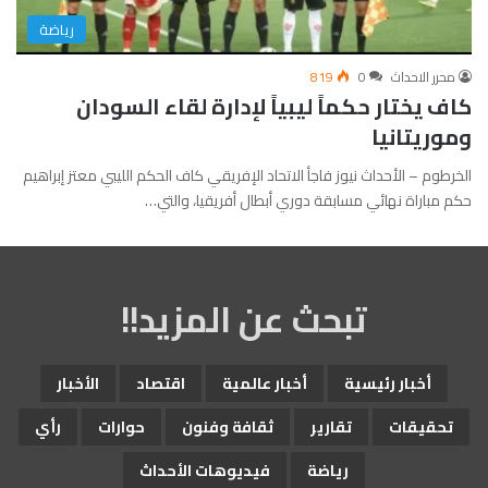
رياضة
محرر الاحداث
0
819
كاف يختار حكماً ليبياً لإدارة لقاء السودان
وموريتانيا
الخرطوم – الأحداث نيوز فاجأ الاتحاد الإفريقي كاف الحكم الليبي معتز إبراهيم
حكم مباراة نهائي مسابقة دوري أبطال أفريقيا، والتي…
تبحث عن المزيد!!
أخبار رئيسية
أخبار عالمية
اقتصاد
الأخبار
تحقيقات
تقارير
ثقافة وفنون
حوارات
رأي
رياضة
فيديوهات الأحداث