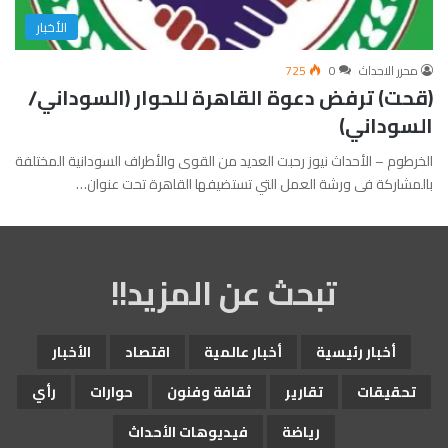
الأخبار
محرر الاحداث
0
725
(قحت) ترفض دعوة القاهرة للحوار (السوداني/
السوداني)
الخرطوم – الأحداث نيوز رحبت العديد من القوى والأطراف السودانية المختلفة
بالمشاركة فى ورشة العمل التي تستضيفها القاهرة تحت عنوان…
تبحث عن المزيد!!
أخبار رئيسية
أخبار عالمية
اقتصاد
الأخبار
تحقيقات
تقارير
ثقافة وفنون
حوارات
رأي
رياضة
فيديوهات الأحداث