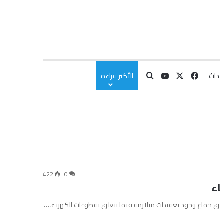
‫X
فيسبوك
‫YouTube
بحث عن
داث
الأكثر قراءة
422
0
ء
حق جماع وجود تعقيدات متلازمة فيما يتعلق بقطوعات الكهرباء،…