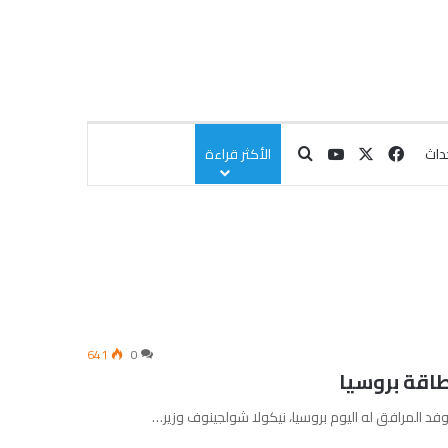
‫X
فيسبوك
‫YouTube
بحث عن
داث
الأكثر قراءة
641
0
طاقة بروسيا
وفد المرافق له اليوم بروسيا، نيكولا شولجينوف وزير…