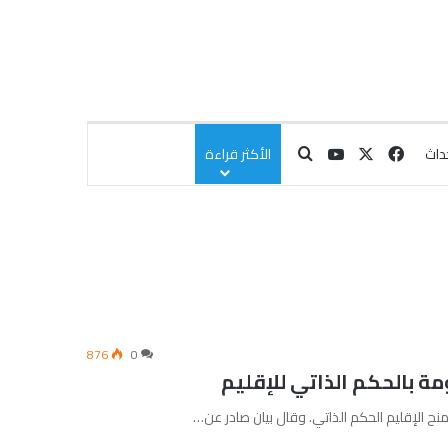
‫X
فيسبوك
‫YouTube
بحث عن
داث
الأكثر قراءة
876
0
ة بالحكم الذاتي للإقليم
ح الإقليم الحكم الذاتي. وقال بيان صادر عن…